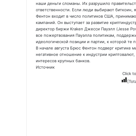
наши деньги сломаны. Их разрушило правительств
ответственности. Если люди выбирают биткоин, 
Фентон входит в число политиков США, принима
кампаний. Он выступает за развитие криптиндуст
директор биржи Kraken Джесси Пауэлл (Jesse Pow
все пожертвования Пауэлла политикам, поддерж
идеологической позиции и партии, к которой те 
В начале августа Брюс Фентон подверг критике м
негативное отношение к индустрии криптовалют,
интересов крупных банков.
Источник
Click t
[Tot