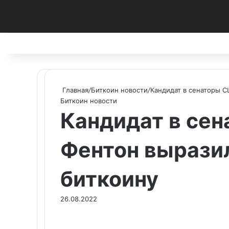
Facebook
X
Pinterest
vk.com
Telegram
RSS
Главная
/
Биткоин новости
/
Кандидат в сенаторы 
Биткоин новости
Кандидат в се
Фентон вырази
биткоину
26.08.2022