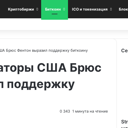
Криптобиржи
Биткоин
ICO и токенизация
Блок
Се
США Брюс Фентон выразил поддержку биткоину
C
наторы США Брюс
l
o
s
л поддержку
e
0
343
1 минута на чтение
St