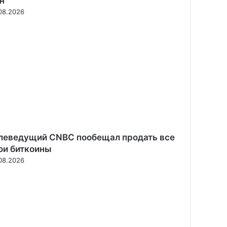
н
08.2026
леведущий CNBC пообещал продать все
ои биткоины
08.2026