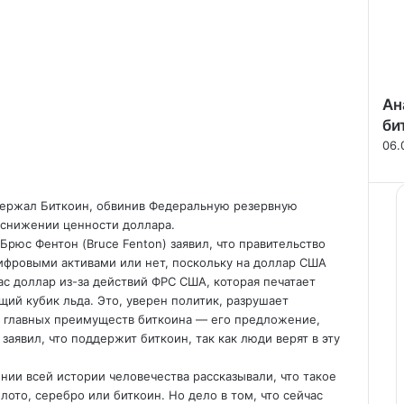
Ан
би
06.
держал Биткоин, обвинив Федеральную резервную
снижении ценности доллара.
рюс Фентон (Bruce Fenton) заявил, что правительство
цифровыми активами или нет, поскольку на доллар США
ас доллар из-за действий ФРС США, которая печатает
ий кубик льда. Это, уверен политик, разрушает
из главных преимуществ биткоина — его предложение,
заявил, что поддержит биткоин, так как люди верят в эту
ии всей истории человечества рассказывали, что такое
олото, серебро или биткоин. Но дело в том, что сейчас