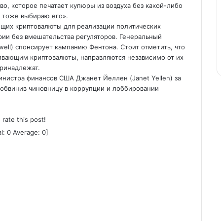
о, которое печатает купюры из воздуха без какой-либо
я тоже выбираю его».
ющих криптовалюты для реализации политических
рии без вмешательства регуляторов. Генеральный
ell) спонсирует кампанию Фентона. Стоит отметить, что
ивающим криптовалюты, направляются независимо от их
принадлежат.
инистра финансов США Джанет Йеллен (Janet Yellen) за
 обвинив чиновницу в коррупции и лоббировании
o rate this post!
al:
0
Average:
0
]