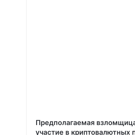
k
i
i
l
Предполагаемая взломщица 
участие в криптовалютных 