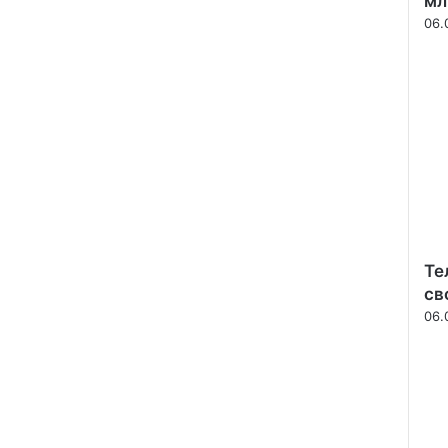
мл
06.
Те
св
06.