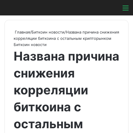
Switch ski
Search
М
Главная
/
Биткоин новости
/
Названа причина снижения
корреляции биткоина с остальным крипторынком
Биткоин новости
Названа причина
снижения
корреляции
биткоина с
остальным