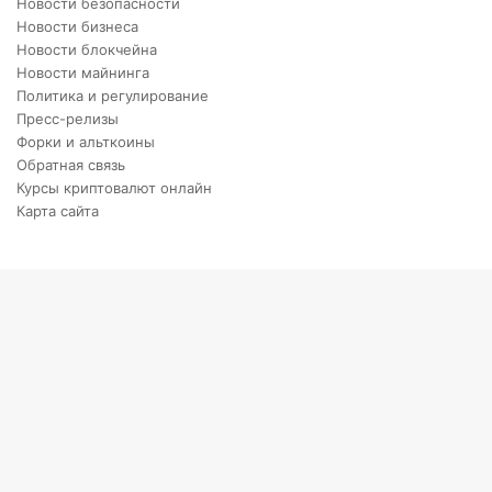
Новости безопасности
Новости бизнеса
Новости блокчейна
Новости майнинга
Политика и регулирование
Пресс-релизы
Форки и альткоины
Обратная связь
Курсы криптовалют онлайн
Карта сайта
X
VKontakte
Telegram
Viber
Back
to
top
button