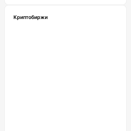
Криптобиржи
21.04.2022
Обзор и
сравнение
биржи
Binance
2022.
Регистрация.
20.04.2022
Криптобиржа
Okx
07.04.2022
Криптобиржа
Gate