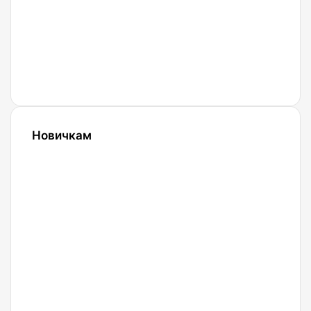
Bingx
27.02.2022
Криптобиржа
Currency
Новичкам
24.10.2023
Словарь
криптовалютных
терминов-
криптословарь
13.09.2023
Криптокошельки:
все, что