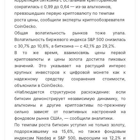
Корреляция биткоина с остальным крипторынком
сократилась с 0,99 до 0,64 — из-за альткоинов,
превзошедших первую криптовалюту по темпам
роста цены, сообщили эксперты криптообозревателя
CoinGecko.
Общая волатильность рынков тоже упала.
Волатильность биржевого индекса S&P 500 снизилась
с 30,7% до 10,6%, а биткоина — с 42,1% до 29,2%.
В то же время, взаимосвязь цены первой
криптовалюты и цены золота достигла пиковых
значений. Это указывает на растущий интерес
крупных инвесторов к цифровой
монете как к
надежному средству сохранения стоимости,
объяснили в CoinGecko.
«Наблюдается структурное расхождение: если
биткоин демонстрирует независимую динамику, то
альткоины и другие криптоактивы по-прежнему
сильно зависят от позитивных настроений на
фондовом рынке США», — сообщили аналитики.
По темпам роста биткоин уступил не только золоту,
подорожавшему на 15,6%, но также фондовым
индексам Nasdaq и S&P 500, выросшим на 12,2% и