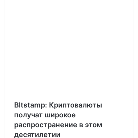
i
l
BItstamp: Криптовалюты
получат широкое
распространение в этом
десятилетии