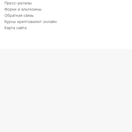
Пресс-релизы
Форки и альткоины
Обратная связь
Курсы криптовалют онлайн
Карта сайта
Back
to
top
button