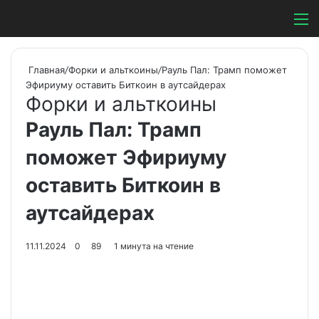
Switch ski
Search
М
Главная
/
Форки и альткоины
/
Рауль Пал: Трамп поможет
Эфириуму оставить Биткоин в аутсайдерах
Форки и альткоины
Рауль Пал: Трамп
поможет Эфириуму
оставить Биткоин в
аутсайдерах
11.11.2024
0
89
1 минута на чтение