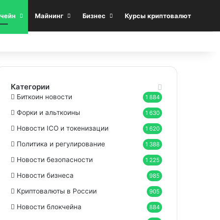
Sea
чейн
Майнинг
Бизнес
Курсы криптовалют
Категории
Биткоин новости
1 884
Форки и альткоины
1 630
Новости ICO и токенизации
1 620
Политика и регулирование
1 388
Новости безопасности
1 225
Новости бизнеса
985
Криптовалюты в России
905
Новости блокчейна
884