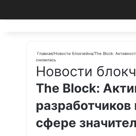
Facebook
X
Pinterest
vk.com
Telegram
RSS
Главная
/
Новости блокчейна
/
The Block: Активнос
снизилась
Новости блок
The Block: Акт
разработчиков 
сфере значител