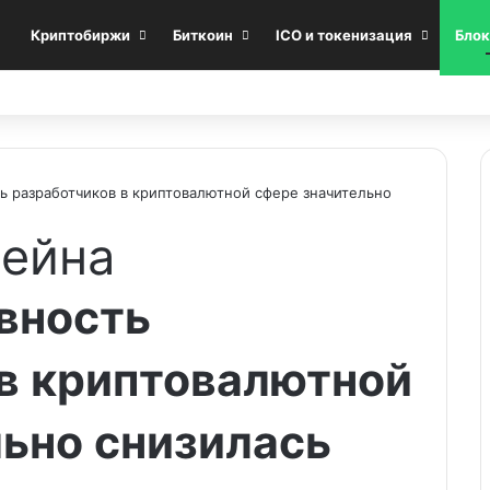
Криптобиржи
Биткоин
ICO и токенизация
Блок
ть разработчиков в криптовалютной сфере значительно
чейна
ивность
в криптовалютной
ьно снизилась