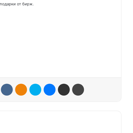
подарки от бирж.
VKontakte
Odnoklassniki
Skype
Messenger
Share via Email
Print