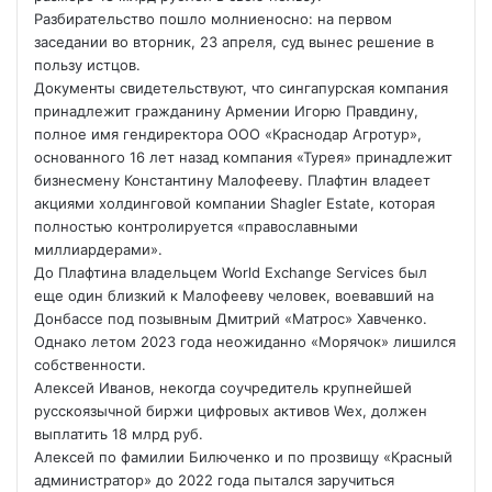
Разбирательство пошло молниеносно: на первом
заседании во вторник, 23 апреля, суд вынес решение в
пользу истцов.
Документы свидетельствуют, что сингапурская компания
принадлежит гражданину Армении Игорю Правдину,
полное имя гендиректора ООО «Краснодар Агротур»,
основанного 16 лет назад
компания «Турея» принадлежит
бизнесмену Константину Малофееву. Плафтин владеет
акциями холдинговой компании Shagler Estate, которая
полностью контролируется «православными
миллиардерами».
До Плафтина владельцем World Exchange Services был
еще один близкий к Малофееву человек, воевавший на
Донбассе под позывным Дмитрий «Матрос» Хавченко.
Однако летом 2023 года неожиданно «Морячок» лишился
собственности.
Алексей Иванов, некогда соучредитель крупнейшей
русскоязычной биржи цифровых активов Wex, должен
выплатить 18 млрд руб.
Алексей по фамилии Билюченко и по прозвищу «Красный
администратор» до 2022 года пытался заручиться