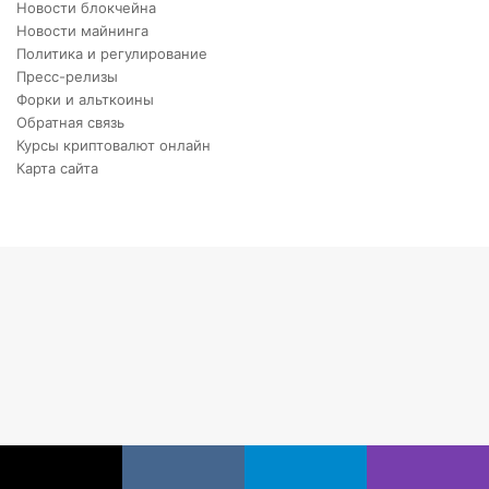
Новости блокчейна
Новости майнинга
Политика и регулирование
Пресс-релизы
Форки и альткоины
Обратная связь
Курсы криптовалют онлайн
Карта сайта
Back
to
top
button