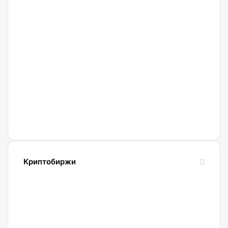
биткоины
06.08.2026
Аналитики
CryptoQuant
связали
падение
биткоина
с
обвалом
капитализации
USDT
Криптобиржи
21.04.2022
Обзор
и
сравнение