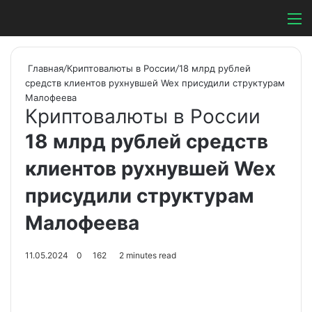
Switch ski
Search
М
Главная
/
Криптовалюты в России
/
18 млрд рублей
средств клиентов рухнувшей Wex присудили структурам
Малофеева
Криптовалюты в России
18 млрд рублей средств
клиентов рухнувшей Wex
присудили структурам
Малофеева
11.05.2024
0
162
2 minutes read