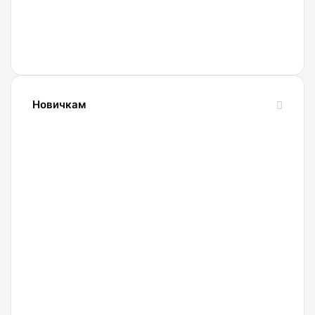
Новичкам
24.10.2023
Словарь
криптовалютных
терминов-
криптословарь
13.09.2023
Криптокошельки: