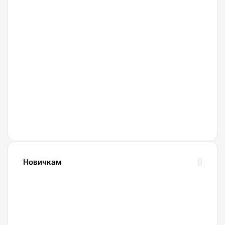
27.02.2022
Криптобиржа
Currency
Новичкам
24.10.2023
Словарь
криптовалютных
терминов-