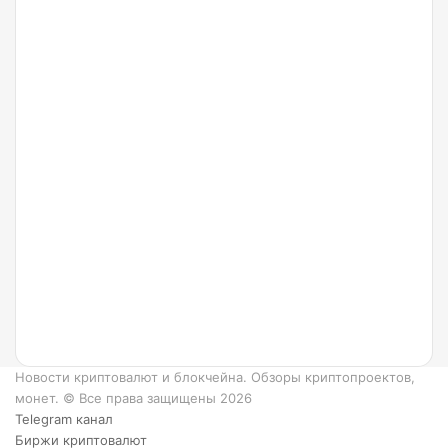
24.07.2022
Что
такое
Ripple
и как
он
работает?
6
преимуществ
XRP.
Новости криптовалют и блокчейна. Обзоры криптопроектов,
монет. © Все права защищены 2026
Telegram канал
Биржи криптовалют