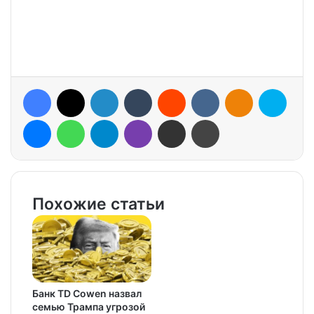
Facebook
X
LinkedIn
Tumblr
Reddit
VKontakte
Odnoklassniki
Skype
Messenger
WhatsApp
Telegram
Viber
Share via Email
Print
Похожие статьи
Банк TD Cowen назвал
семью Трампа угрозой