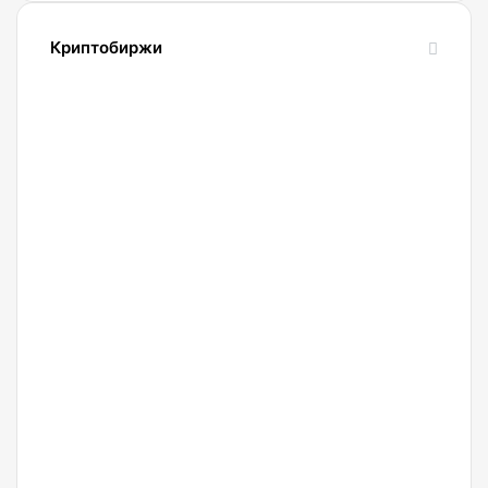
Криптобиржи
21.04.2022
Обзор
и
сравнение
биржи
Binance
2022.
Регистрация.
20.04.2022
Криптобиржа
Okx