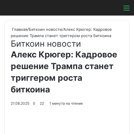
Switch ski
Search
М
Главная
/
Биткоин новости
/
Алекс Крюгер: Кадровое
решение Трампа станет триггером роста биткоина
Биткоин новости
Алекс Крюгер: Кадровое
решение Трампа станет
триггером роста
биткоина
21.08.2025
0
22
1 минута на чтение