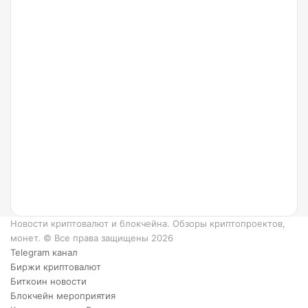
24.07.2022
Что
такое
Ripple
и как
он
работает?
6
преимуществ
XRP.
Новости криптовалют и блокчейна. Обзоры криптопроектов,
монет. © Все права защищены 2026
Telegram канал
Биржи криптовалют
Биткоин новости
Блокчейн мероприятия