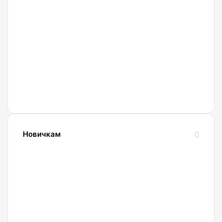
27.02.2022
Криптобиржа
Currency
Новичкам
24.10.2023
Словарь
криптовалютных
терминов-
криптословарь