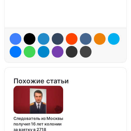
Facebook
X
LinkedIn
Tumblr
Reddit
VKontakte
Odnoklassniki
Skype
Messenger
WhatsApp
Telegram
Viber
Share via Email
Print
Похожие статьи
Следователь из Москвы
получил 16 лет колонии
за взятку в 2718