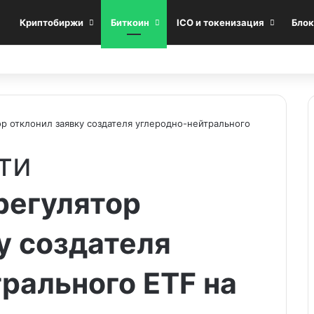
Криптобиржи
Биткоин
ICO и токенизация
Блок
р отклонил заявку создателя углеродно-нейтрального
ти
регулятор
у создателя
рального ETF на