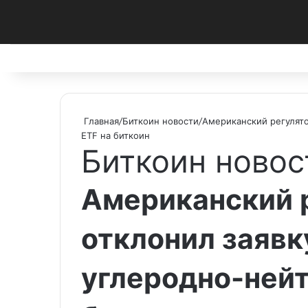
Facebook
X
Pinterest
vk.com
Telegram
RSS
Главная
/
Биткоин новости
/
Американский регулято
ETF на биткоин
Биткоин новос
Американский 
отклонил заявк
углеродно-нейт