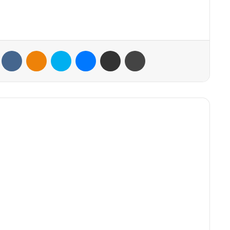
VKontakte
Odnoklassniki
Skype
Messenger
Share via Email
Print