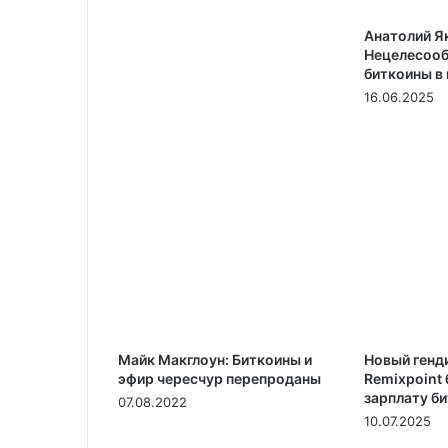
Анатолий Я
Нецелесооб
биткоины в 
16.06.2025
Майк Макглоун: Биткоины и
Новый генд
эфир чересчур перепроданы
Remixpoint 
зарплату б
07.08.2022
10.07.2025