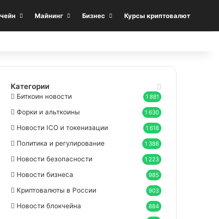
Sea
чейн
Майнинг
Бизнес
Курсы криптовалют
Категории
Биткоин новости
1 881
Форки и альткоины
1 630
Новости ICO и токенизации
1 618
Политика и регулирование
1 388
Новости безопасности
1 223
Новости бизнеса
985
Криптовалюты в России
903
Новости блокчейна
884