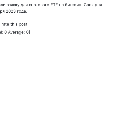
али заявку для спотового ETF на биткоин. Срок для
ря 2023 года.
o rate this post!
al:
0
Average:
0
]