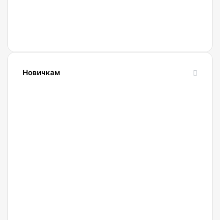
Новичкам
24.10.2023
Словарь
криптовалютных
терминов-
криптословарь
13.09.2023
Криптокошельки: