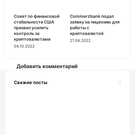
Совет по финансовой
Commerzbank подал
стабильности США
заявку на лицензию для
призвал усилить
работы с
контроль за
криптовалютой
криптовалютами
21.04.2022
04.10.2022
Добавить комментарий
Свежие посты
07.08.2026
BitcoinShark:
обмен
криптовалют
на
наличные