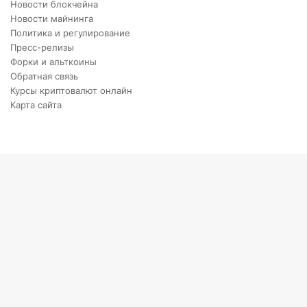
Новости блокчейна
Новости майнинга
Политика и регулирование
Пресс-релизы
Форки и альткоины
Обратная связь
Курсы криптовалют онлайн
Карта сайта
Back
to
top
button