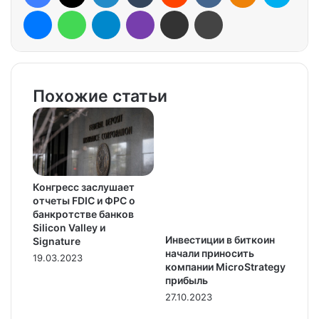
Messenger
WhatsApp
Telegram
Viber
Share via Email
Print
Похожие статьи
Конгресс заслушает
отчеты FDIC и ФРС о
банкротстве банков
Silicon Valley и
Инвестиции в биткоин
Signature
начали приносить
19.03.2023
компании MicroStrategy
прибыль
27.10.2023