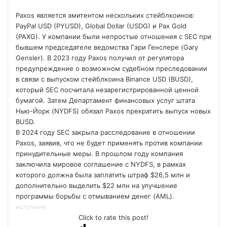
Paxos является эмитентом нескольких стейблкоинов:
PayPal USD (PYUSD), Global Dollar (USDG) и Pax Gold
(PAXG). У компании были непростые отношения с SEC при
бывшем председателе ведомства Гэри Генслере (Gary
Gensler). В 2023 году Paxos получил от регулятора
предупреждение о возможном судебном преследовании
в связи с выпуском стейблкоина Binance USD (BUSD),
который SEC посчитала незарегистрированной ценной
бумагой. Затем Департамент финансовых услуг штата
Нью-Йорк (NYDFS) обязал Paxos прекратить выпуск новых
BUSD.
В 2024 году SEC закрыла расследование в отношении
Paxos, заявив, что не будет применять против компании
принудительные меры. В прошлом году компания
заключила мировое соглашение с NYDFS, в рамках
которого должна была заплатить штраф $26,5 млн и
дополнительно выделить $22 млн на улучшение
программы борьбы с отмыванием денег (AML).
источник
Click to rate this post!