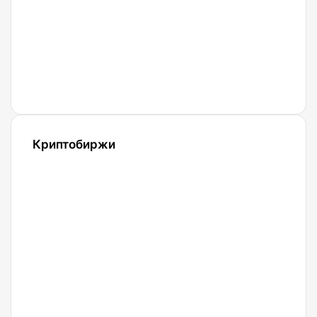
с
вознаграждениями
в BTC и
USDT
Криптобиржи
21.04.2022
Обзор и
сравнение
биржи
Binance
2022.
Регистрация.
20.04.2022