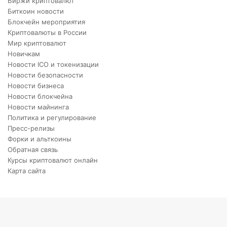
Биржи криптовалют
Биткоин новости
Блокчейн мероприятия
Криптовалюты в России
Мир криптовалют
Новичкам
Новости ICO и токенизации
Новости безопасности
Новости бизнеса
Новости блокчейна
Новости майнинга
Политика и регулирование
Пресс-релизы
Форки и альткоины
Обратная связь
Курсы криптовалют онлайн
Карта сайта
X
VKontakte
Telegram
Viber
Back
to
top
button