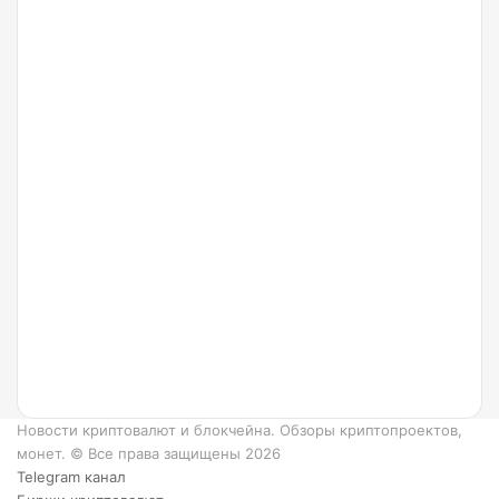
от
Arbitrum
24.07.2022
Что
такое
Ripple и
как он
работает?
6
преимуществ
XRP.
Новости криптовалют и блокчейна. Обзоры криптопроектов,
монет. © Все права защищены 2026
Telegram канал