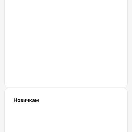
Huobi.
Обзор,
регистрация.
18.03.2022
Криптобиржа
Bingx
27.02.2022
Криптобиржа
Currency
Новичкам
24.10.2023
Словарь
криптовалютных