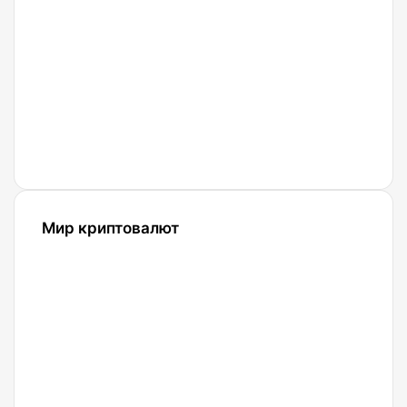
вопросы
о Bitcoin
27.04.2021
Что
такое
Биткоин?
Мир криптовалют
10.07.2025
SolCard:
Как
получить
виртуальную
криптокарту