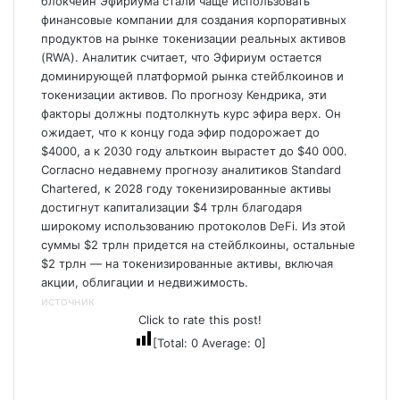
блокчейн Эфириума стали чаще использовать
финансовые компании для создания корпоративных
продуктов на рынке токенизации реальных активов
(RWA). Аналитик считает, что Эфириум остается
доминирующей платформой рынка стейблкоинов и
токенизации активов. По прогнозу Кендрика, эти
факторы должны подтолкнуть курс эфира верх. Он
ожидает, что к концу года эфир подорожает до
$4000, а к 2030 году альткоин вырастет до $40 000.
Согласно недавнему прогнозу аналитиков Standard
Chartered, к 2028 году токенизированные активы
достигнут капитализации $4 трлн благодаря
широкому использованию протоколов DeFi. Из этой
суммы $2 трлн придется на стейблкоины, остальные
$2 трлн — на токенизированные активы, включая
акции, облигации и недвижимость.
источник
Click to rate this post!
[Total:
0
Average:
0
]