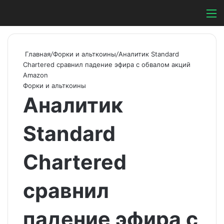
Switch ski
Search
М
Главная
/
Форки и альткоины
/
Аналитик Standard
Chartered сравнил падение эфира с обвалом акций
Amazon
Форки и альткоины
Аналитик
Standard
Chartered
сравнил
падение эфира с