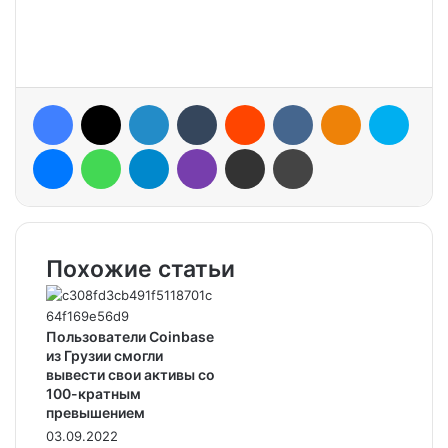
Facebook
X
LinkedIn
Tumblr
Reddit
VKontakte
Odnoklassniki
Skype
Messenger
WhatsApp
Telegram
Viber
Share via Email
Print
Похожие статьи
Пользователи Coinbase
из Грузии смогли
вывести свои активы со
100-кратным
превышением
03.09.2022