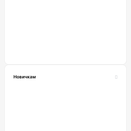
27.02.2022
Криптобиржа
Currency
Новичкам
24.10.2023
Словарь
криптовалютных
терминов-
криптословарь