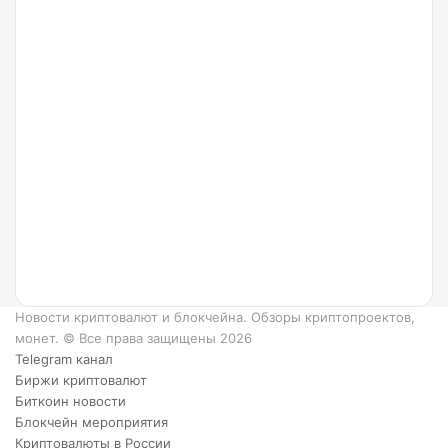
24.07.2022
Что
такое
Ripple
и как
он
работает?
6
преимуществ
XRP.
Новости криптовалют и блокчейна. Обзоры криптопроектов,
монет. © Все права защищены 2026
Telegram канал
Биржи криптовалют
Биткоин новости
Блокчейн мероприятия
Криптовалюты в России