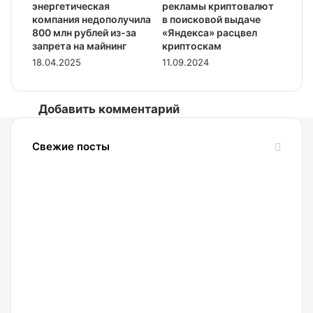
энергетическая
рекламы криптовалют
компания недополучила
в поисковой выдаче
800 млн рублей из-за
«Яндекса» расцвел
запрета на майнинг
криптоскам
18.04.2025
11.09.2024
Добавить комментарий
Свежие посты
09.08.2026
Ищем
пропущенную
точку
разворота
правильно:
как
криптотрейдеру
применять