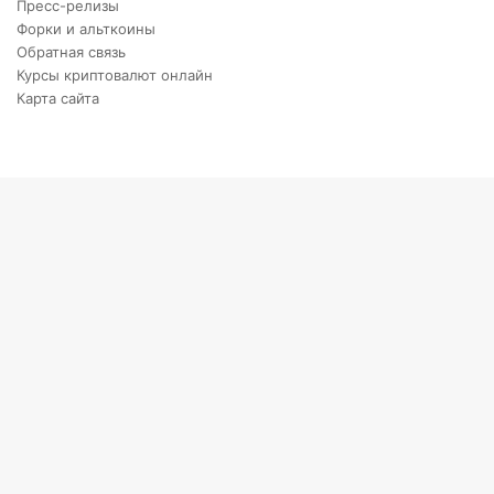
Пресс-релизы
Форки и альткоины
Обратная связь
Курсы криптовалют онлайн
Карта сайта
Back
to
top
button