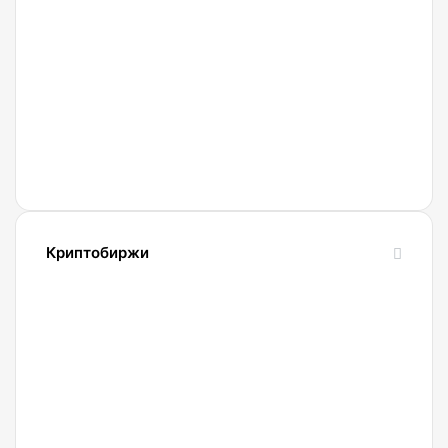
Мошенники
используют
новые
схемы
обмана
с
Gram
и
Телеграмом
Павла
Криптобиржи
Дурова
21.04.2022
Обзор
и
сравнение
биржи
Binance
2022.