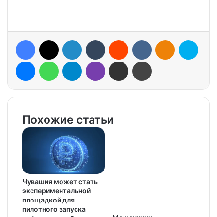
Facebook
X
LinkedIn
Tumblr
Reddit
VKontakte
Odnoklassniki
Skype
Messenger
WhatsApp
Telegram
Viber
Share via Email
Print
Похожие статьи
Чувашия может стать
экспериментальной
площадкой для
пилотного запуска