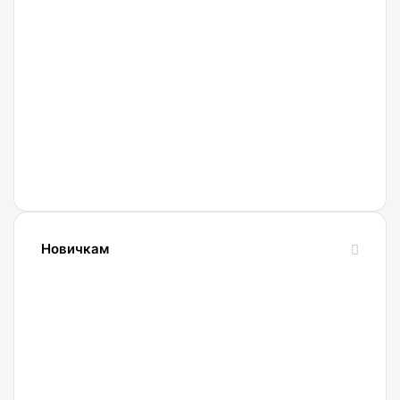
27.02.2022
Криптобиржа
Currency
Новичкам
24.10.2023
Словарь
криптовалютных
терминов-
криптословарь