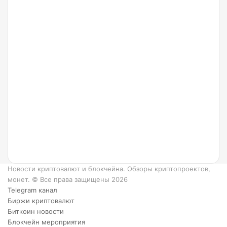
24.07.2022
Что
такое
Ripple
и как
он
работает?
6
преимуществ
XRP.
Новости криптовалют и блокчейна. Обзоры криптопроектов,
монет. © Все права защищены 2026
Telegram канал
Биржи криптовалют
Биткоин новости
Блокчейн мероприятия