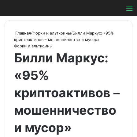
Switch ski
Search
М
Главная
/
Форки и альткоины
/
Билли Маркус: «95%
криптоактивов – мошенничество и мусор»
Форки и альткоины
Билли Маркус:
«95%
криптоактивов –
мошенничество
и мусор»