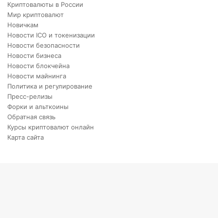
Криптовалюты в России
Мир криптовалют
Новичкам
Новости ICO и токенизации
Новости безопасности
Новости бизнеса
Новости блокчейна
Новости майнинга
Политика и регулирование
Пресс-релизы
Форки и альткоины
Обратная связь
Курсы криптовалют онлайн
Карта сайта
X
VKontakte
Telegram
Viber
Back
to
top
button