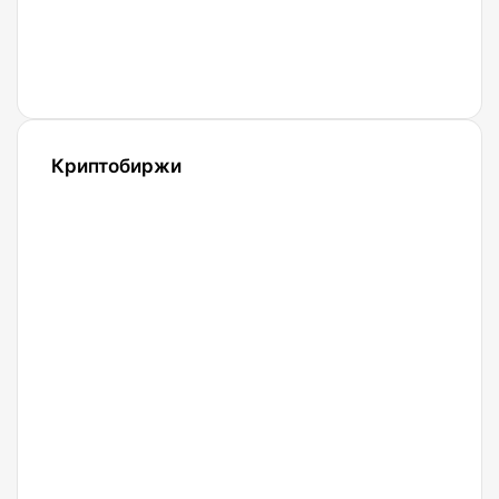
криптовалют
— ТАСС
Криптобиржи
21.04.2022
Обзор и
сравнение
биржи
Binance
2022.
Регистрация.
20.04.2022
Криптобиржа
Okx