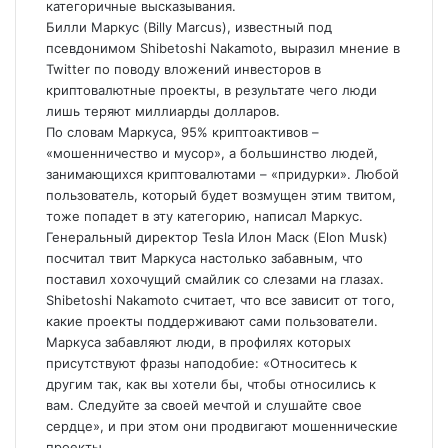
категоричные высказывания.
Билли Маркус (Billy Marcus), известный под
псевдонимом Shibetoshi Nakamoto, выразил мнение в
Twitter по поводу вложений
инвесторов в
криптовалютные проекты, в результате чего люди
лишь теряют миллиарды долларов.
По словам Маркуса, 95% криптоактивов –
«мошенничество и мусор», а большинство людей,
занимающихся криптовалютами – «придурки». Любой
пользователь, который будет возмущен этим твитом,
тоже попадет в эту категорию, написал Маркус.
Генеральный директор Tesla Илон Маск (Elon Musk)
посчитал твит Маркуса настолько забавным, что
поставил хохочущий смайлик со слезами на глазах.
Shibetoshi Nakamoto считает, что все зависит от того,
какие проекты поддерживают сами пользователи.
Маркуса забавляют люди, в профилях которых
присутствуют фразы наподобие: «Относитесь к
другим так, как вы хотели бы, чтобы относились к
вам. Следуйте за своей мечтой и слушайте свое
сердце», и при этом они продвигают мошеннические
проекты.