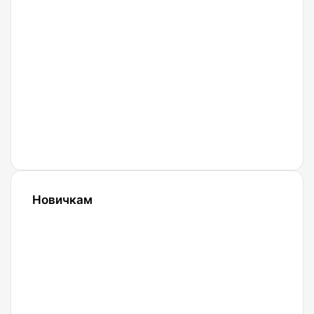
регистрация.
18.03.2022
Криптобиржа
Bingx
27.02.2022
Криптобиржа
Currency
Новичкам
24.10.2023
Словарь
криптовалютных
терминов-
криптословарь