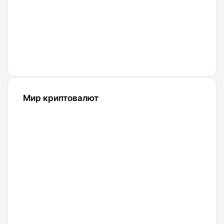
27.04.2021
Что
такое
Биткоин?
Мир криптовалют
10.07.2025
SolCard:
Как
получить
виртуальную
криптокарту
без KYC
за 5