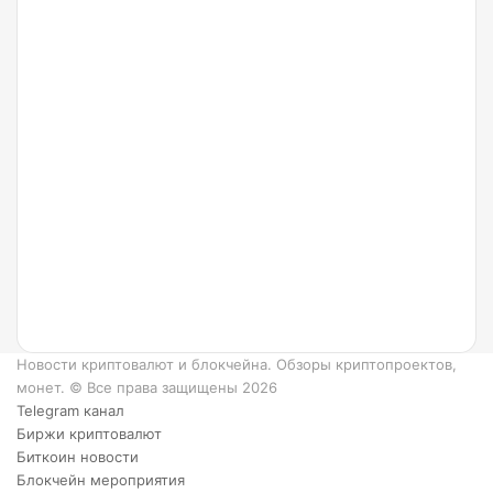
24.07.2022
Что
такое
Ripple и
как он
работает?
6
преимуществ
XRP.
Новости криптовалют и блокчейна. Обзоры криптопроектов,
монет. © Все права защищены 2026
Telegram канал
Биржи криптовалют
Биткоин новости
Блокчейн мероприятия