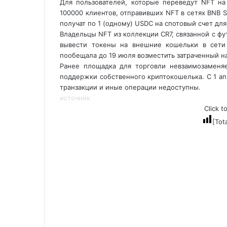
Для пользователей, которые переведут NFT на
100000 клиентов, отправивших NFT в сетях BNB Sm
получат по 1 (одному) USDC на спотовый счет дл
Владельцы NFT из коллекции CR7, связанной с фут
вывести токены на внешние кошельки в сети
пообещала до 19 июля возместить затраченный на
Ранее площадка для торговли невзаимозамен
поддержки собственного криптокошелька. С 1 ап
транзакции и иные операции недоступны.
источник
Click t
[Tot