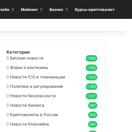
Sea
чейн
Майнинг
Бизнес
Курсы криптовалют
Категории
Биткоин новости
1 884
Форки и альткоины
1 630
Новости ICO и токенизации
1 620
Политика и регулирование
1 389
Новости безопасности
1 227
Новости бизнеса
987
Криптовалюты в России
905
Новости блокчейна
885