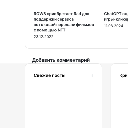
ROW8 приобретает Rad для
ChatGPT оц
поддержки сервиса
игры-клике
потоковой передачи фильмов
11.08.2024
с помощью NFT
23.12.2022
Добавить комментарий
Свежие посты
Кри
07.08.2026
2
Взлом
Coldcard
вызвал
рекордную
активность
B