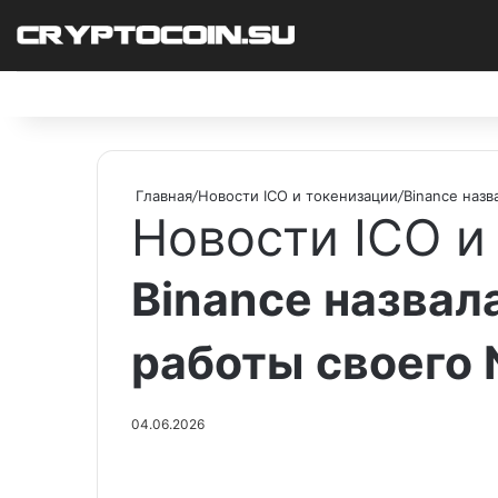
Facebook
X
Pinterest
vk.com
Telegram
RSS
Главная
/
Новости ICO и токенизации
/
Binance назв
Новости ICO и
Binance назвал
работы своего 
04.06.2026