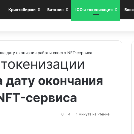
Криптобиржи
Биткоин
ICO и токенизация
Блок
ала дату окончания работы своего NFT-сервиса
 токенизации
а дату окончания
NFT-сервиса
0
4
1 минута на чтение