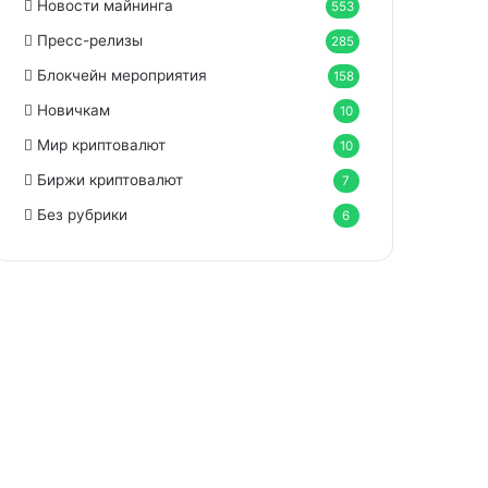
Новости майнинга
553
Пресс-релизы
285
Блокчейн мероприятия
158
Новичкам
10
Мир криптовалют
10
Биржи криптовалют
7
Без рубрики
6