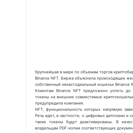
Крупнейшая в мире по объемам торгов криптобир
Binance NFT. Биржа объяснила происходящее жел
собственный некастодиальный кошельк Binance Wa
Клиентам Binance NFT предложено успеть до
токены на внешние совместимые криптокошельки
предупредила компания.
NFT, функциональность которых напрямую зав
Речь идет, в частности, о цифровых дипломах и 
такие токены будут деактивированы. В каче
владельцам PDF-копии соответствующих докумен