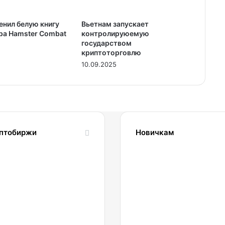
енил белую книгу
Вьетнам запускает
ра Hamster Combat
контролируюемую
государством
криптоторговлю
10.09.2025
птобиржи
Новичкам
1.04.2022
24.10.2023
Обзор
Словарь
и
криптовалютных
сравнение
терминов-
биржи
криптословарь
inance