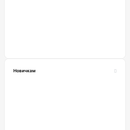
Криптобиржа
Currency
Новичкам
24.10.2023
Словарь
криптовалютных
терминов-
криптословарь