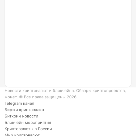
24.07.2022
Что
такое
Ripple
и как
он
работает?
6
преимуществ
XRP.
Новости криптовалют и блокчейна. Обзоры криптопроектов,
монет. © Все права защищены 2026
Telegram канал
Биржи криптовалют
Биткоин новости
Блокчейн мероприятия
Криптовалюты в России
Мир криптовалют