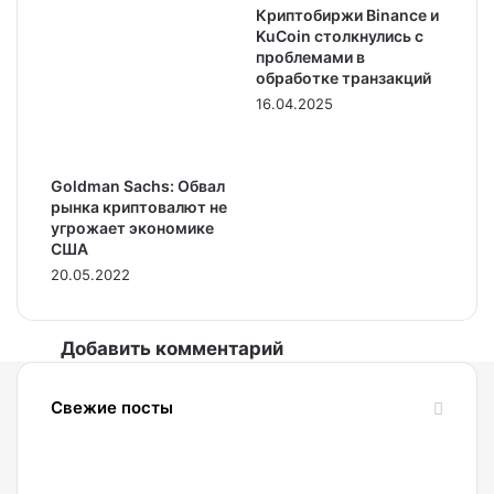
Криптобиржи Binance и
KuCoin столкнулись с
проблемами в
обработке транзакций
16.04.2025
Goldman Sachs: Обвал
рынка криптовалют не
угрожает экономике
США
20.05.2022
Добавить комментарий
Свежие посты
10.08.2026
ФСБ