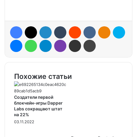
Facebook
X
LinkedIn
Tumblr
Reddit
VKontakte
Odnoklassniki
Skype
Messenger
WhatsApp
Telegram
Viber
Share via Email
Print
Похожие статьи
Создатели первой
блокчейн-игры Dapper
Labs сокращают штат
на 22%
03.11.2022