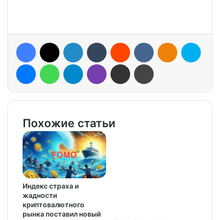
Facebook
X
LinkedIn
Tumblr
Reddit
VKontakte
Odnoklassniki
Skype
Messenger
WhatsApp
Telegram
Viber
Share via Email
Print
Похожие статьи
Индекс страха и
жадности
криптовалютного
рынка поставил новый