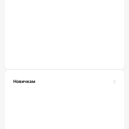
27.02.2022
Криптобиржа
Currency
Новичкам
24.10.2023
Словарь
криптовалютных
терминов-
криптословарь