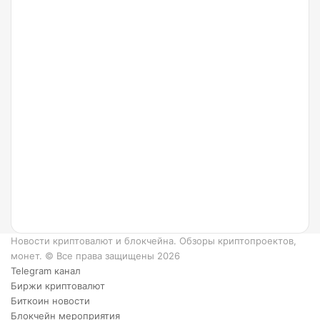
24.07.2022
Что
такое
Ripple
и как
он
работает?
6
преимуществ
XRP.
Новости криптовалют и блокчейна. Обзоры криптопроектов,
монет. © Все права защищены 2026
Telegram канал
Биржи криптовалют
Биткоин новости
Блокчейн мероприятия