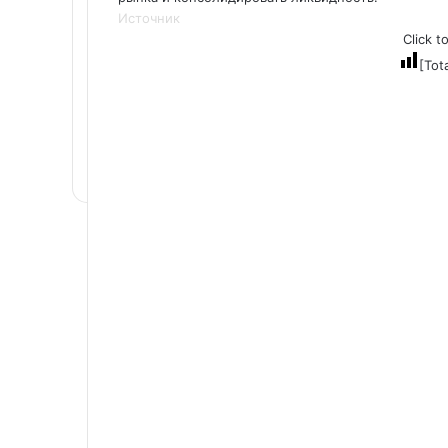
Источник
Click t
[Tot