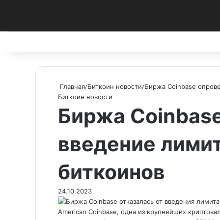
Facebook
X
Pinterest
vk.com
Telegram
RSS
Главная
/
Биткоин новости
/
Биржа Coinbase опрове
Биткоин новости
Биржа Coinbas
введение лимит
биткоинов
24.10.2023
American Coinbase, одна из крупнейших криптов