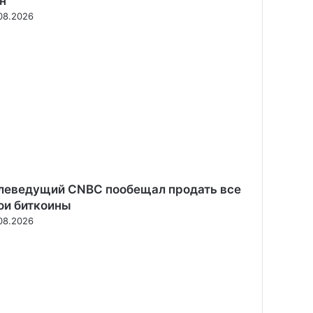
н
08.2026
леведущий CNBC пообещал продать все
ои биткоины
08.2026