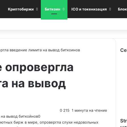
Криптобиржи
Биткоин
ICO и токенизация
Блок
Се
ргла введение лимита на вывод биткоинов
C
e опровергла
l
o
s
а на вывод
e
0
215
1 минута на чтение
St
алютных бирж в мире, опровергла слухи недовольных