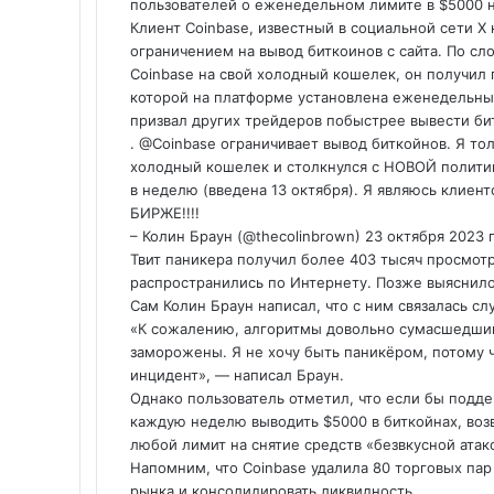
пользователей о еженедельном лимите в $5000 н
Клиент Coinbase, известный в социальной сети X к
ограничением на вывод биткоинов с сайта. По сло
Coinbase на свой холодный кошелек, он получил
которой на платформе установлена
еженедельный
призвал других трейдеров побыстрее вывести би
. @Coinbase ограничивает вывод биткойнов. Я тол
холодный кошелек и столкнулся с НОВОЙ политик
в неделю (введена 13 октября). Я являюсь клие
БИРЖЕ!!!!
– Колин Браун (@thecolinbrown) 23 октября 2023 
Твит паникера получил более 403 тысяч просмотр
распространились по Интернету. Позже выяснилос
Сам Колин Браун написал, что с ним связалась с
«К сожалению, алгоритмы довольно сумасшедши
заморожены. Я не хочу быть паникёром, потому 
инцидент», — написал Браун.
Однако пользователь отметил, что если бы подде
каждую неделю выводить $5000 в биткойнах, воз
любой лимит на снятие средств «безвкусной атак
Напомним, что Coinbase удалила 80 торговых пар
рынка и консолидировать ликвидность.