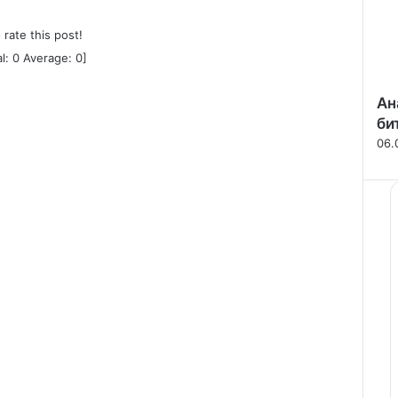
o rate this post!
al:
0
Average:
0
]
Ан
би
06.