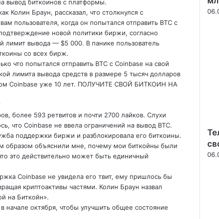
мл
а вывод биткоинов с платформы.
06.
ак Колин Браун, рассказал, что столкнулся с
вам пользователя, когда он попытался отправить BTC с
 подтверждение новой политики биржи, согласно
 лимит вывода — $5 000. В панике пользователь
ткоины со всех бирж.
ько что попытался отправить BTC с Coinbase на свой
ой лимита вывода средств в размере 5 тысяч долларов
нтом Coinbase уже 10 лет. ПОЛУЧИТЕ СВОЙ БИТКОИН НА
г
ов, более 593 ретвитов и почти 2700 лайков. Слухи
ь, что Coinbase не ввела ограничений на вывод BTC.
Те
лужба поддержки биржи и разблокировала его биткоины.
св
м образом объяснили мне, почему мои биткойны были
06.
что это действительно может быть единичный
ржка Coinbase не увидела его твит, ему пришлось бы
вращая криптоактивы частями. Колин Браун назвал
ой на Биткойн».
 в начале октября, чтобы улучшить общее состояние