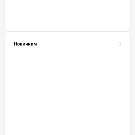
Новичкам
24.10.2023
Словарь
криптовалютных
терминов-
криптословарь
13.09.2023
Криптокошельки: