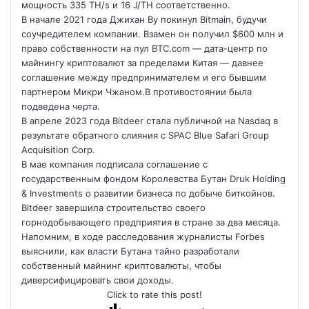
мощность 335 TH/s и 16 J/TH соответственно.
В начале 2021 года Джихан Ву покинул Bitmain, будучи
соучредителем компании. Взамен он получил $600 млн и
право собственности на пул BTC.com — дата-центр по
майнингу криптовалют за пределами Китая — давнее
соглашение между предпринимателем и его бывшим
партнером Микри Чжаном.В противостоянии была
подведена черта.
В апреле 2023 года Bitdeer стала публичной на Nasdaq в
результате обратного слияния с SPAC Blue Safari Group
Acquisition Corp.
В мае компания подписала соглашение с
государственным фондом Королевства Бутан Druk Holding
& Investments о развитии бизнеса по добыче биткойнов.
Bitdeer завершила строительство своего
горнодобывающего предприятия в стране за два месяца.
Напомним, в ходе расследования журналисты Forbes
выяснили, как власти Бутана тайно разработали
собственный майнинг криптовалюты, чтобы
диверсифицировать свои доходы.
Click to rate this post!