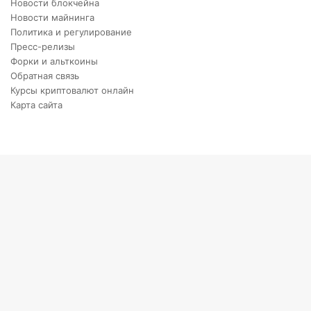
Новости блокчейна
Новости майнинга
Политика и регулирование
Пресс-релизы
Форки и альткоины
Обратная связь
Курсы криптовалют онлайн
Карта сайта
Back
to
top
button