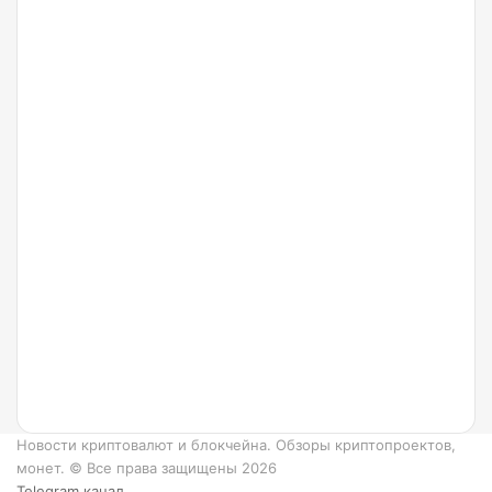
от
Arbitrum
24.07.2022
Что
такое
Ripple
и как
он
работает?
6
преимуществ
XRP.
Новости криптовалют и блокчейна. Обзоры криптопроектов,
монет. © Все права защищены 2026
Telegram канал