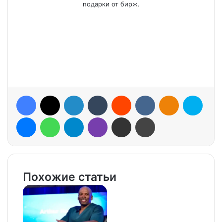
подарки от бирж.
Facebook
X
LinkedIn
Tumblr
Reddit
VKontakte
Odnoklassniki
Skype
Messenger
WhatsApp
Telegram
Viber
Share via Email
Print
Похожие статьи