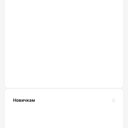
27.02.2022
Криптобиржа
Currency
Новичкам
24.10.2023
Словарь
криптовалютных