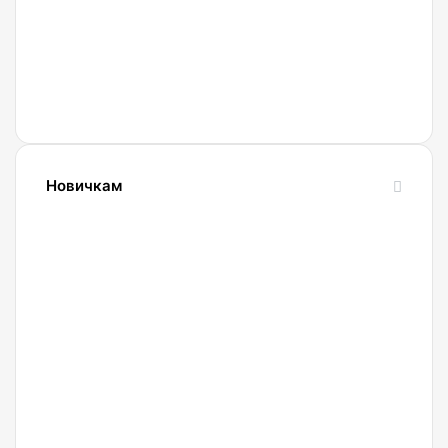
Новичкам
24.10.2023
Словарь
криптовалютных
терминов-
криптословарь
13.09.2023