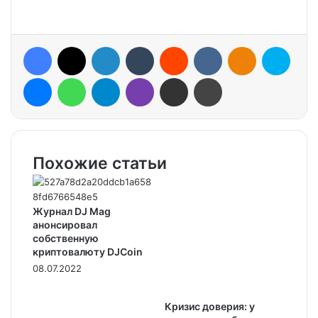
Facebook
X
LinkedIn
Tumblr
Reddit
VKontakte
Odnoklassniki
Skype
Messenger
WhatsApp
Telegram
Viber
Share via Email
Print
Похожие статьи
Журнал DJ Mag
анонсировал
собственную
криптовалюту DJCoin
08.07.2022
Кризис доверия: у