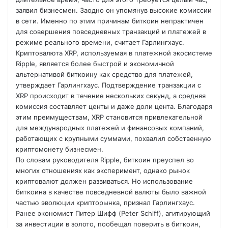
заявил бизнесмен. Заодно он упомянув высокие комиссии
в сети. Именно по этим причинам биткоин непрактичен
для
совершения повседневных транзакций и платежей в
режиме реального времени, считает Гарлингхаус.
Криптовалюта XRP, используемая в платежной экосистеме
Ripple, является более быстрой и экономичной
альтернативой биткоину как средство для платежей,
утверждает Гарлингхаус. Подтверждение транзакции с
XRP происходит в течение нескольких секунд, а средняя
комиссия составляет центы и даже доли цента. Благодаря
этим преимуществам, XRP становится привлекательной
для международных платежей и финансовых компаний,
работающих с крупными суммами, похвалил собственную
криптомонету бизнесмен.
По словам руководителя Ripple, биткоин преуспел во
многих отношениях как эксперимент, однако рынок
криптовалют должен развиваться. Но использование
биткоина в качестве повседневной валюты было важной
частью эволюции крипторынка, признал Гарлингхаус.
Ранее экономист Питер Шифф (Peter Schiff), агитирующий
за инвестиции в золото, пообещал поверить в биткоин,