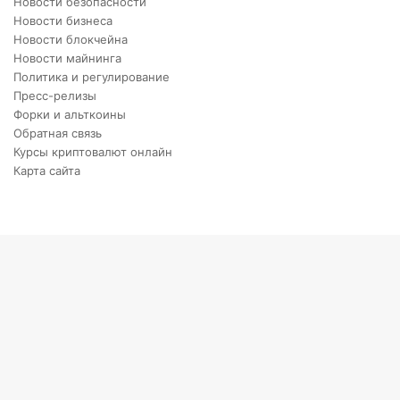
Новости безопасности
Новости бизнеса
Новости блокчейна
Новости майнинга
Политика и регулирование
Пресс-релизы
Форки и альткоины
Обратная связь
Курсы криптовалют онлайн
Карта сайта
Back
to
top
button