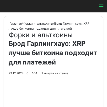
Switch ski
Search
М
Главная
/
Форки и альткоины
/
Брэд Гарлингхаус: XRP
лучше биткоина подходит для платежей
Форки и альткоины
Брэд Гарлингхаус: XRP
лучше биткоина подходит
для платежей
23.12.2024
0
104
1 минута на чтение