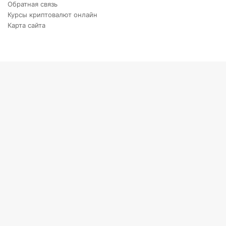
Обратная связь
Курсы криптовалют онлайн
Карта сайта
Back
to
top
button