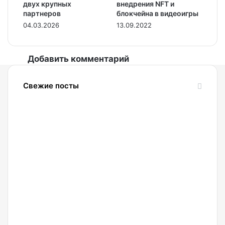
двух крупных
внедрения NFT и
партнеров
блокчейна в видеоигры
04.03.2026
13.09.2022
Добавить комментарий
Свежие посты
07.08.2026
Четверо
россиян
спрятали
в
гаражах
девять
работающих
криптоферм
07.08.2026