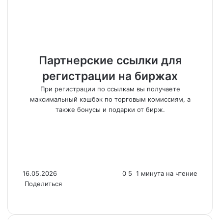
Партнерские ссылки для
регистрации на биржах
При регистрации по ссылкам вы получаете
максимальный кэшбэк по торговым комиссиям, а
также бонусы и подарки от бирж.
16.05.2026
0
5
1 минута на чтение
Поделиться
F
X
L
T
R
V
O
S
M
M
W
T
V
S
P
a
i
u
e
K
d
k
e
e
h
e
i
h
r
c
n
m
d
o
n
y
s
s
a
l
b
a
i