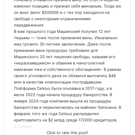
изменил позицию и признал себя виновным. Тогда же
он внес залог $500000 и с тех пор находился на
свободе с некоторыми ограничениями
передвижения.
В мае прошлого года Машинский получил 12 лет
тюрьмы — тоже после признания вины. Изначально
ему грозило 30-летнее заключение. Даже после
признания вина прокуроры требовали для
Машинского 20 лет лишения свободы, называя его
«нераскаявшимся» и обвиняя в «многолетней
кампании лжи и собственного обогащения». В рамках
своего уголовного дела он обязался выплатить $48
млн в качестве компенсации пострадавшим.
Платформа Celsius была основана в 2017 году, а в
июле 2022 года начала процедуру банкротства. В
январе 2024 года компания вышла из процедуры
банкротства и переключилась на майнинг биткоина. В
феврале того же года Celsius распределил
криптовалюту на $2 млрд среди 172000 кредиторов.
источник
Click to rate this post!