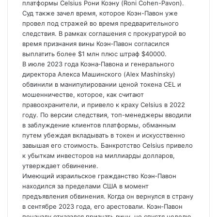
платформы Celsius Рони Коэну (Roni Cohen-Pavon).
Суд также зачел время, которое Коэн-Павон уже
провел под стражей во время предварительного
следствия. В рамках соглашения с прокуратурой во
время признания вины Коэн‑Павон согласился
выплатить более $1 млн плюс штраф $40000.
В июле 2023 года Коэна‑Павона и генерального
директора Алекса Машинского (Alex
Mashinsky)
обвинили в манипулировании ценой токена CEL и
мошенничестве, которое, как считают
правоохранители, и привело к краху Celsius в 2022
году. По версии следствия, топ-менеджеры вводили
в заблуждение клиентов платформы, обманным
путем убеждая вкладывать в токен и искусственно
завышая его стоимость. Банкротство Celsius привело
к убыткам инвесторов на миллиарды долларов,
утверждает обвинение.
Имеющий израильское гражданство Коэн‑Павон
находился за пределами США в момент
предъявления обвинения. Когда он вернулся в страну
в сентябре 2023 года, его арестовали. Коэн‑Павон
поначалу отказался признать вину, но спустя неделю