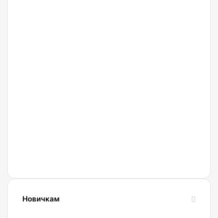
27.02.2022
Криптобиржа
Currency
Новичкам