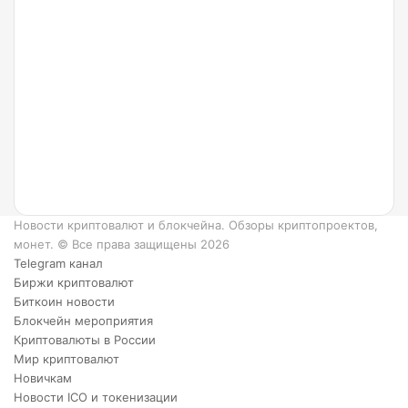
24.07.2022
Что
такое
Ripple
и как
он
работает?
6
преимуществ
XRP.
Новости криптовалют и блокчейна. Обзоры криптопроектов,
монет. © Все права защищены 2026
Telegram канал
Биржи криптовалют
Биткоин новости
Блокчейн мероприятия
Криптовалюты в России
Мир криптовалют
Новичкам
Новости ICO и токенизации