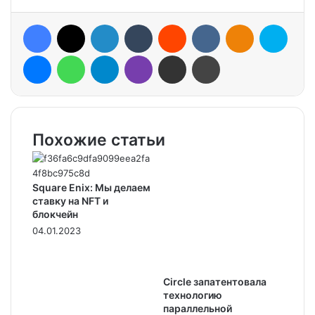
Facebook
X
LinkedIn
Tumblr
Reddit
VKontakte
Odnoklassniki
Skype
Messenger
WhatsApp
Telegram
Viber
Share via Email
Print
Похожие статьи
Square Enix: Мы делаем
ставку на NFT и
блокчейн
04.01.2023
Circle запатентовала
технологию
параллельной