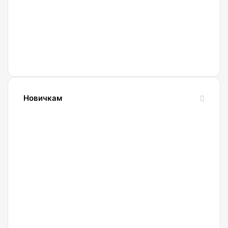
Новичкам
24.10.2023
Словарь
криптовалютных
терминов-
криптословарь