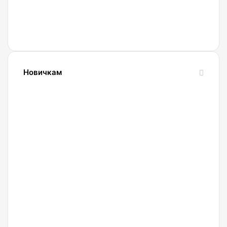
Новичкам
24.10.2023
Словарь
криптовалютных
терминов-
криптословарь
13.09.2023
Криптокошельки: