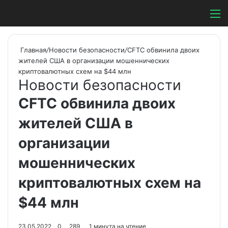
Switch ski
Search
М
Главная
/
Новости безопасности
/
CFTC обвинила двоих
жителей США в организации мошеннических
криптовалютных схем на $44 млн
Новости безопасности
CFTC обвинила двоих
жителей США в
организации
мошеннических
криптовалютных схем на
$44 млн
23.05.2022
0
289
1 минута на чтение