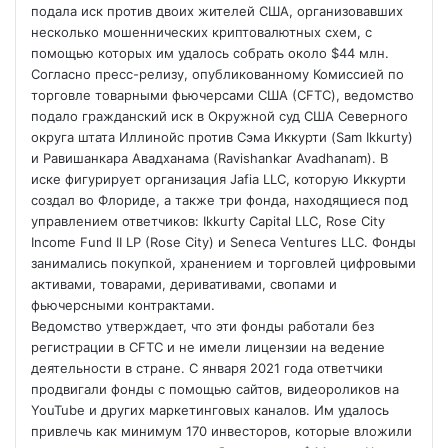
подала иск против двоих жителей США, организовавших
несколько мошеннических криптовалютных схем, с
помощью которых им удалось собрать около $44 млн.
Согласно пресс-релизу, опубликованному Комиссией по
торговле
товарными фьючерсами США (CFTC), ведомство
подало гражданский иск в Окружной суд США Северного
округа штата Иллинойс против Сэма Иккурти (Sam Ikkurty)
и Равишанкара Авадханама (Ravishankar Avadhanam). В
иске фигурирует организация Jafia LLC, которую Иккурти
создал во Флориде, а также три фонда, находящиеся под
управлением ответчиков: Ikkurty Capital LLC, Rose City
Income Fund II LP (Rose City) и Seneca Ventures LLC. Фонды
занимались покупкой, хранением и торговлей цифровыми
активами, товарами, деривативами, свопами и
фьючерсными контрактами.
Ведомство утверждает, что эти фонды работали без
регистрации в CFTC и не имели лицензии на ведение
деятельности в стране. С января 2021 года ответчики
продвигали фонды с помощью сайтов, видеороликов на
YouTube и других маркетинговых каналов. Им удалось
привлечь как минимум 170 инвесторов, которые вложили