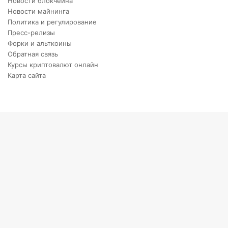
Новости блокчейна
Новости майнинга
Политика и регулирование
Пресс-релизы
Форки и альткоины
Обратная связь
Курсы криптовалют онлайн
Карта сайта
Back
to
top
button