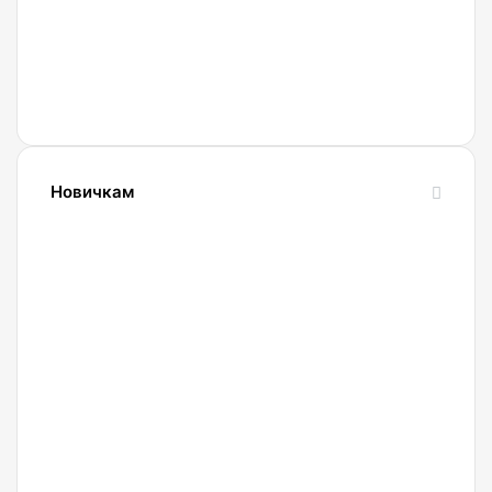
Новичкам
24.10.2023
Словарь
криптовалютных
терминов-
криптословарь
13.09.2023