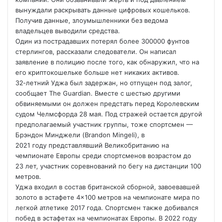
вынуждали раскрывать данные цифровых кошельков.
Получив данные, злоумышленники без ведома
владельцев выводили средства.
Один из пострадавших
потерял более 300000 фунтов
стерлингов, рассказали следователи. Он написал
заявление в полицию после того, как обнаружил, что на
его криптокошельке больше нет никаких активов.
32‑летний Уджа был задержан, но отпущен под залог,
сообщает The Guardian. Вместе с шестью другими
обвиняемыми он должен предстать перед Королевским
судом Челмсфорда 28 мая. Под стражей остается другой
предполагаемый участник группы, тоже спортсмен —
Брэндон Минджели (Brandon Mingeli), в
2021 году представлявший Великобританию на
чемпионате Европы среди спортсменов возрастом до
23 лет, участник соревнований по бегу на дистанции 100
метров.
Уджа входил в состав британской сборной, завоевавшей
золото в эстафете 4×100 метров на чемпионате мира по
легкой атлетике 2017 года. Спортсмен также добивался
побед в эстафетах на чемпионатах Европы. В 2022 году