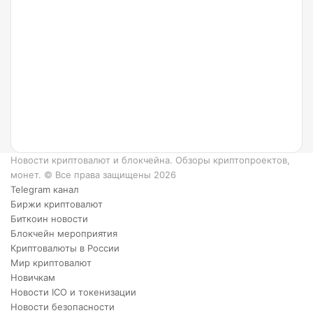
Что
такое
Ripple
и как
он
работает?
6
преимуществ
XRP.
Новости криптовалют и блокчейна. Обзоры криптопроектов,
монет. © Все права защищены 2026
Telegram канал
Биржи криптовалют
Биткоин новости
Блокчейн мероприятия
Криптовалюты в России
Мир криптовалют
Новичкам
Новости ICO и токенизации
Новости безопасности