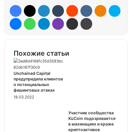
Facebook
X
LinkedIn
Tumblr
Reddit
VKontakte
Odnoklassniki
Skype
Messenger
WhatsApp
Telegram
Viber
Share via Email
Print
Похожие статьи
Unchained Capital
предупредила клиентов
о потенциальных
фишинговых атаках
18.03.2022
Участник сообщества
KuCoin подозревается
в махинациях и краже
криптоактивов