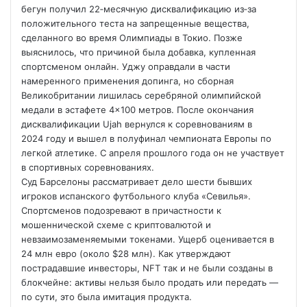
бегун получил 22‑месячную дисквалификацию из‑за
положительного теста на запрещенные вещества,
сделанного во время Олимпиады в Токио. Позже
выяснилось, что причиной была добавка, купленная
спортсменом онлайн. Уджу оправдали в части
намеренного применения допинга, но сборная
Великобритании лишилась серебряной олимпийской
медали в эстафете 4×100 метров. После окончания
дисквалификации Ujah вернулся к соревнованиям в
2024 году и вышел в полуфинал чемпионата Европы по
легкой атлетике. С апреля прошлого года он не участвует
в спортивных соревнованиях.
Суд Барселоны рассматривает дело шести бывших
игроков испанского футбольного клуба «Севилья».
Спортсменов подозревают в причастности к
мошеннической схеме с криптовалютой и
невзаимозаменяемыми токенами. Ущерб оценивается в
24 млн евро (около $28 млн). Как утверждают
пострадавшие инвесторы, NFT так и не были созданы в
блокчейне: активы нельзя было продать или передать —
по сути, это была имитация продукта.