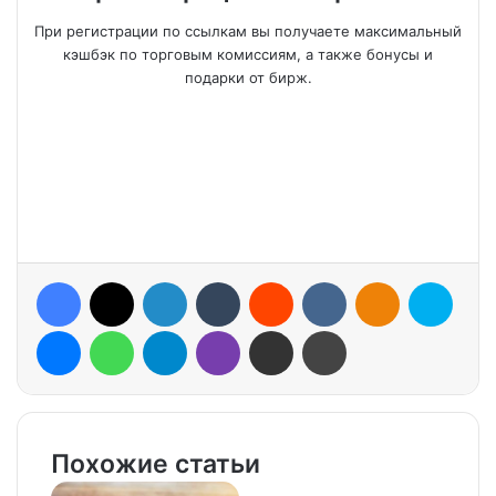
При регистрации по ссылкам вы получаете максимальный
кэшбэк по торговым комиссиям, а также бонусы и
подарки от бирж.
Facebook
X
LinkedIn
Tumblr
Reddit
VKontakte
Odnoklassniki
Skype
Messenger
WhatsApp
Telegram
Viber
Share via Email
Print
Похожие статьи