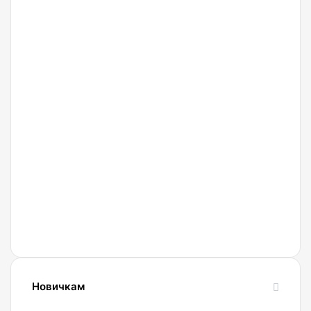
27.02.2022
Криптобиржа
Currency
Новичкам