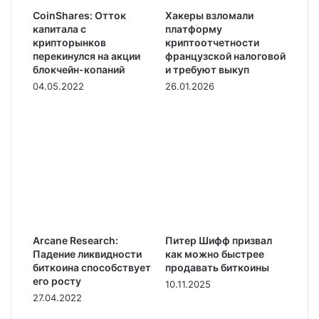
CoinShares: Отток
Хакеры взломали
капитала с
платформу
крипторынков
криптоотчетности
перекинулся на акции
французской налоговой
блокчейн-копаний
и требуют выкуп
04.05.2022
26.01.2026
Arcane Research:
Питер Шифф призвал
Падение ликвидности
как можно быстрее
биткоина способствует
продавать биткоины
его росту
10.11.2025
27.04.2022