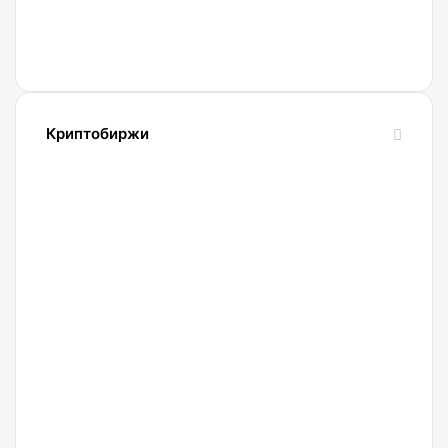
девять
работающих
криптоферм
Криптобиржи
21.04.2022
Обзор
и
сравнение
биржи
Binance
2022.
Регистрация.
20.04.2022
Криптобиржа
Okx