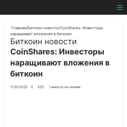
Switch ski
Search
М
Главная
/
Биткоин новости
/
CoinShares: Инвесторы
наращивают вложения в биткоин
Биткоин новости
CoinShares: Инвесторы
наращивают вложения в
биткоин
11.05.2022
0
325
1 минута на чтение