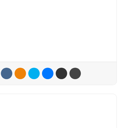
VKontakte
Odnoklassniki
Skype
Messenger
Share via Email
Print