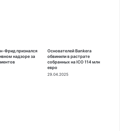
н-Фрид признался
Основателей Bankera
ивном надзоре за
обвинили в растрате
лиентов
собранных на ICO 114 млн
евро
29.04.2025