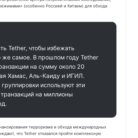
 режимами» (особенно Россией и Китаем) для обхода
ть Tether, чтобы избежать
 же самое. В прошлом году Tether
ранзакции на сумму около 20
ая Хамас, Аль-Каиду и ИГИЛ.
 группировки используют эти
 транзакций на миллионы
рд.
нансирования терроризма и обхода международных
ждают, что Tether отказался пройти комплексную