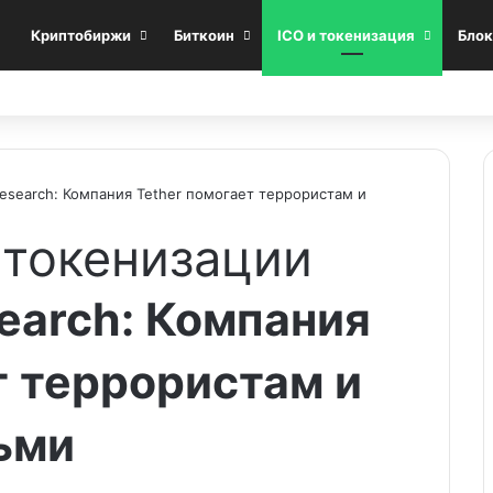
Криптобиржи
Биткоин
ICO и токенизация
Блок
Research: Компания Tether помогает террористам и
 токенизации
earch: Компания
т террористам и
ьми