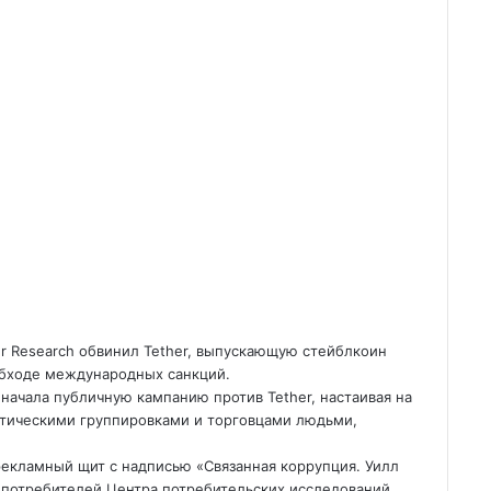
r Research обвинил Tether, выпускающую стейблкоин
обходе международных санкций.
начала публичную кампанию против Tether, настаивая на
стическими группировками и торговцами людьми,
рекламный щит с надписью «Связанная коррупция.
Уилл
 потребителей Центра потребительских исследований,