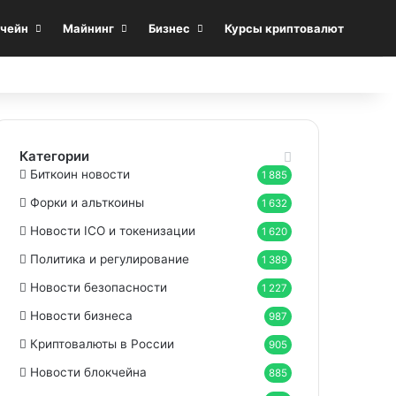
Sea
чейн
Майнинг
Бизнес
Курсы криптовалют
Категории
Биткоин новости
1 885
Форки и альткоины
1 632
Новости ICO и токенизации
1 620
Политика и регулирование
1 389
Новости безопасности
1 227
Новости бизнеса
987
Криптовалюты в России
905
Новости блокчейна
885