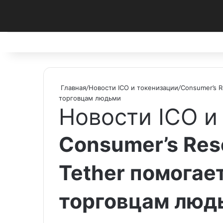
Facebook
X
Pinterest
vk.com
Telegram
RSS
Главная
/
Новости ICO и токенизации
/
Consumer’s 
торговцам людьми
Новости ICO и
Consumer’s Res
Tether помогае
торговцам люд