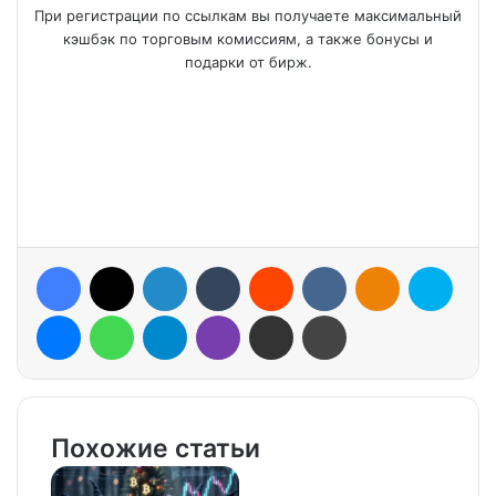
При регистрации по ссылкам вы получаете максимальный
кэшбэк по торговым комиссиям, а также бонусы и
подарки от бирж.
Facebook
X
LinkedIn
Tumblr
Reddit
VKontakte
Odnoklassniki
Skype
Messenger
WhatsApp
Telegram
Viber
Share via Email
Print
Похожие статьи