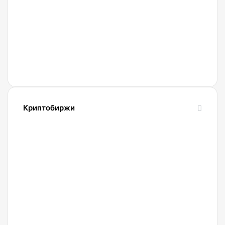
новую
схему
кражи
XRP у
ходлеров
Криптобиржи
21.04.2022
Обзор
и
сравнение
биржи
Binance
2022.
Регистрация.