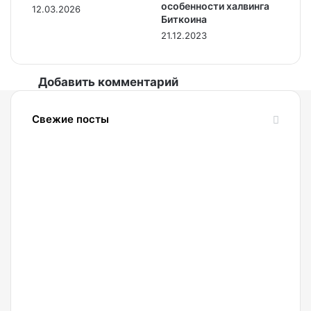
особенности халвинга
12.03.2026
Биткоина
21.12.2023
Добавить комментарий
Свежие посты
07.08.2026
Четверо
россиян
спрятали
в
гаражах
девять
работающих
криптоферм
07.08.2026