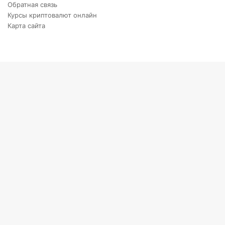
Обратная связь
Курсы криптовалют онлайн
Карта сайта
Back
to
top
button