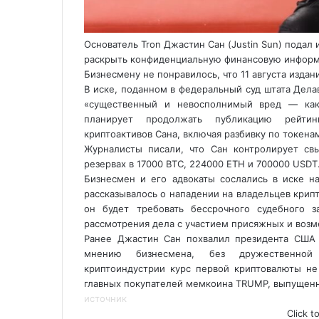
Основатель Tron Джастин Сан (Justin Sun) подал 
раскрыть конфиденциальную финансовую информа
Бизнесмену не понравилось, что 11 августа издание
В иске, поданном в федеральный суд штата Дела
«существенный и невосполнимый вред — как 
планирует
продолжать публикацию рейтин
криптоактивов Сана, включая разбивку по токена
Журналисты писали, что Сан контролирует с
резервах в 17000 BTC, 224000 ETH и 700000 USDT
Бизнесмен и его адвокаты сослались в иске н
рассказывалось о нападении на владельцев крипт
он будет требовать бессрочного судебного 
рассмотрения дела с участием присяжных и воз
Ранее Джастин Сан похвалил президента США 
мнению бизнесмена, без дружественной
криптоиндустрии курс первой криптовалюты не
главных покупателей мемкоина TRUMP, выпущенн
источник
Click t