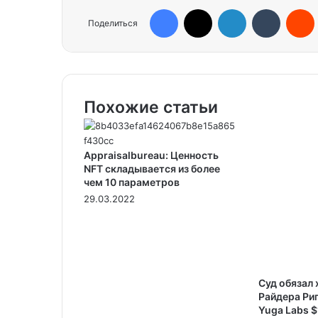
Facebook
X
LinkedIn
Tumblr
Reddit
Поделиться
Похожие статьи
Аppraisalbureau: Ценность
NFT складывается из более
чем 10 параметров
29.03.2022
Суд обязал
Райдера Ри
Yuga Labs $