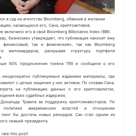
иск в суд на агентство Bloomberg, обвинив в желании
цию, касающуюся его, Сана, криптоактивов.
 включило его в свой Bloomberg Billionaires Index (BBI).
вэр, бизнесмен утверждает, что публикация наносит ему
финансовый, так и физический», так как Bloomberg
га миллиардеров, раскрывая структуру портфеля
м.
выше 60% предложения токена TRX и сообщили о его
.
а неоднократно публикуемые изданием материалы, где
овалют с целью хищения у них активов. По словам Сана,
запрета на публикацию данных о его криптовалютах,
мещения всех судебных издержек.
Дональда Трампа за поддержку криптоинвесторов. По
 политики американских властей в отношении
 смог бы достичь новых рекордов. Сан стал одним из
ого семьей президента.
o rate this post!