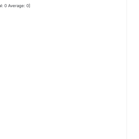
al:
0
Average:
0
]