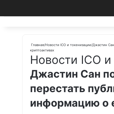
Facebook
X
Pinterest
vk.com
Telegram
RSS
Главная
/
Новости ICO и токенизации
/
Джастин Сан
криптоактивах
Новости ICO и
Джастин Сан п
перестать публ
информацию о 