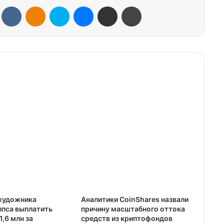
VKontakte
Odnoklassniki
Skype
Messenger
Share via Email
Print
 художника
Аналитики CoinShares назвали
ппса выплатить
причину масштабного оттока
1,6 млн за
средств из криптофондов