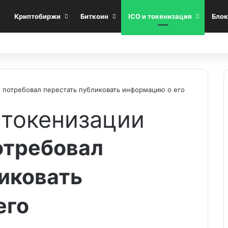
Криптобиржи
Биткоин
ICO и токенизация
Блок
 потребовал перестать публиковать информацию о его
 токенизации
отребовал
иковать
его