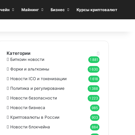
Sea
чейн
Майнинг
Бизнес
Курсы криптовалют
Категории
Биткоин новости
1 881
Форки и альткоины
1 630
Новости ICO и токенизации
1 618
Политика и регулирование
1 388
Новости безопасности
1 223
Новости бизнеса
985
Криптовалюты в России
903
Новости блокчейна
884