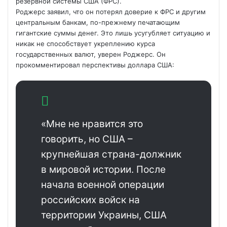
резервной системы США (ФРС).
Роджерс заявил, что он потерял доверие к ФРС и другим
центральным банкам, по-прежнему печатающим
гигантские суммы денег. Это лишь усугубляет ситуацию и
никак не способствует укреплению курса
государственных валют, уверен Роджерс. Он
прокомментировал перспективы доллара США:
«Мне не нравится это
говорить, но США –
крупнейшая страна-должник
в мировой истории. После
начала военной операции
российских войск на
территории Украины, США