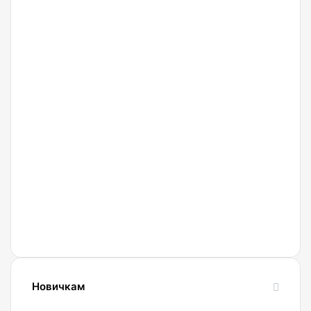
27.02.2022
Криптобиржа
Currency
Новичкам