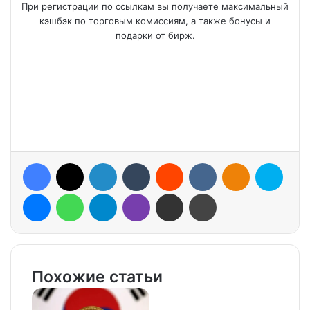
При регистрации по ссылкам вы получаете максимальный
кэшбэк по торговым комиссиям, а также бонусы и
подарки от бирж.
Facebook
X
LinkedIn
Tumblr
Reddit
VKontakte
Odnoklassniki
Skype
Messenger
WhatsApp
Telegram
Viber
Share via Email
Print
Похожие статьи