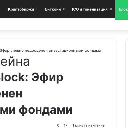
Криптобиржи
Биткоин
ICO и токенизация
Блок
: Эфир сильно недооценен инвестиционными фондами
чейна
lock: Эфир
енен
ыми фондами
0
17
1 минута на чтение