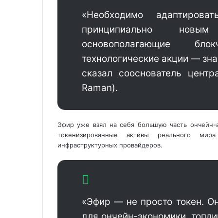
«Необходимо адаптиров
принципиально новым
основополагающие бло
технологические акции — зн
сказал сооснователь центра
Raman).
Эфир уже взял на себя большую часть ончейн-
токенизированные активы реального ми
инфраструктурных провайдеров.
«Эфир — не просто токен. О
для ончейн-экономики, топл