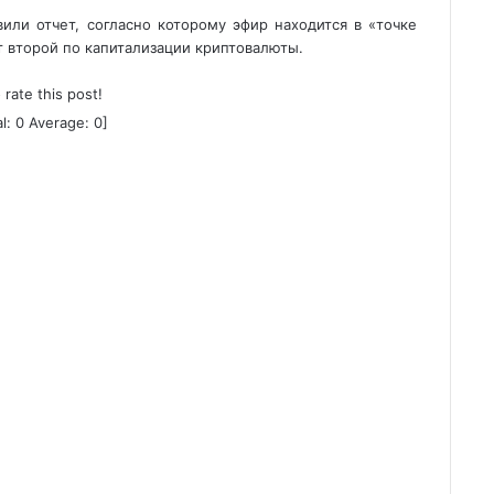
или отчет, согласно которому эфир находится в «точке
т второй по капитализации криптовалюты.
o rate this post!
al:
0
Average:
0
]