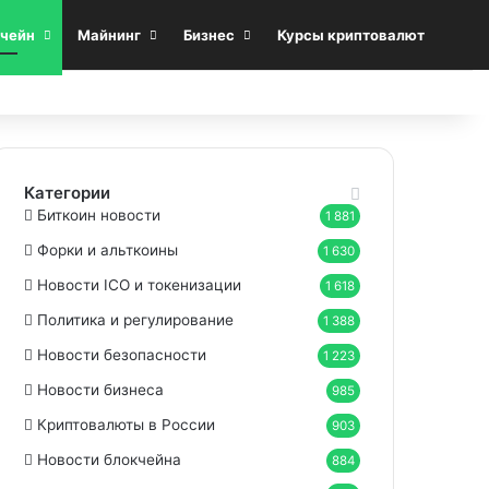
Sea
чейн
Майнинг
Бизнес
Курсы криптовалют
Категории
Биткоин новости
1 881
Форки и альткоины
1 630
Новости ICO и токенизации
1 618
Политика и регулирование
1 388
Новости безопасности
1 223
Новости бизнеса
985
Криптовалюты в России
903
Новости блокчейна
884