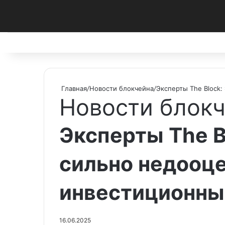
Facebook
X
Pinterest
vk.com
Telegram
RSS
Главная
/
Новости блокчейна
/
Эксперты The Block
Новости блок
Эксперты The B
сильно недооц
инвестиционн
16.06.2025