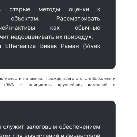
ать старые методы оценки к
 объектам. Рассматривать
кчейн-активы как обычные
ачит недооценивать их
природу», —
 Etherealize Вивек Раман (Vivek
активности на рынке. Прежде всего это стейблкоины и
ра (RWA — инициативы крупнейших компаний и
н служит залоговым обеспечением
ивом для вычислений и финансовой