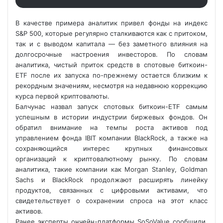
В качестве примера аналитик привел фонды на индекс
S&P 500, которые регулярно сталкиваются как с притоком,
так и с выводом капитала — без заметного влияния на
долгосрочные настроения инвесторов. По словам
аналитика, чистый приток средств в спотовые биткоин-
ETF после их запуска по-прежнему остается близким к
рекордным значениям, несмотря на недавнюю коррекцию
курса первой криптовалюты.
Балчунас назвал запуск спотовых биткоин-ETF самым
успешным в истории индустрии биржевых фондов. Он
обратил внимание на темпы роста активов под
управлением фонда IBIT компании BlackRock, а также на
сохраняющийся интерес крупных финансовых
организаций к криптовалютному рынку. По словам
аналитика, такие компании как Morgan Stanley, Goldman
Sachs и BlackRock продолжают расширять линейку
продуктов, связанных с цифровыми активами, что
свидетельствует о сохранении спроса на этот класс
активов.
Ранее эксперты ончейн-платформы SoSoValue сообщили,