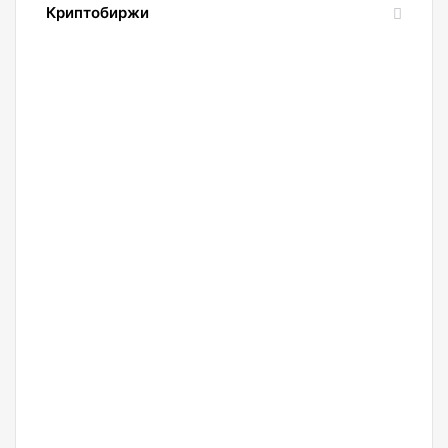
Криптобиржи
21.04.2022
Обзор
и
сравнение
биржи
Binance
2022.
Регистрация.
20.04.2022
Криптобиржа
Okx