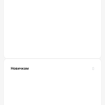
27.02.2022
Криптобиржа
Currency
Новичкам
24.10.2023
Словарь
криптовалютных
терминов-
криптословарь