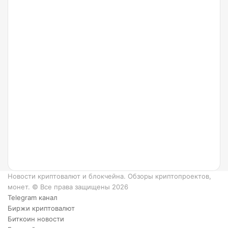
24.07.2022
Что
такое
Ripple
и как
он
работает?
6
преимуществ
XRP.
Новости криптовалют и блокчейна. Обзоры криптопроектов,
монет. © Все права защищены 2026
Telegram канал
Биржи криптовалют
Биткоин новости