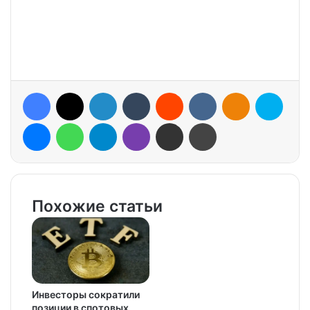
Facebook
X
LinkedIn
Tumblr
Reddit
VKontakte
Odnoklassniki
Skype
Messenger
WhatsApp
Telegram
Viber
Share via Email
Print
Похожие статьи
Инвесторы сократили
позиции в спотовых