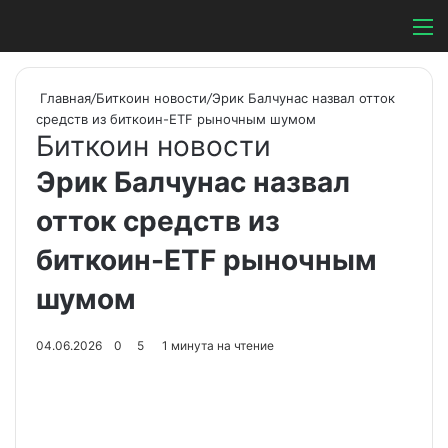
Switch ski
Search
М
Главная
/
Биткоин новости
/
Эрик Балчунас назвал отток
средств из биткоин-ETF рыночным шумом
Биткоин новости
Эрик Балчунас назвал
отток средств из
биткоин-ETF рыночным
шумом
04.06.2026
0
5
1 минута на чтение