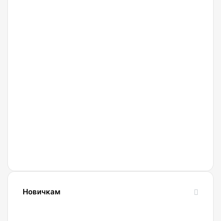
27.02.2022
Криптобиржа
Currency
Новичкам
24.10.2023