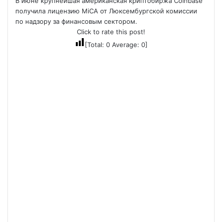
В июне крупнейшая американская криптобиржа Coinbase
получила лицензию MiCA от Люксембургской комиссии
по надзору за финансовым сектором.
Click to rate this post!
[Total:
0
Average:
0
]