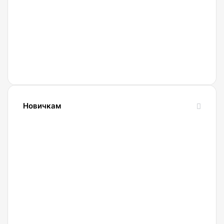
Новичкам
24.10.2023
Словарь
криптовалютных
терминов-
криптословарь