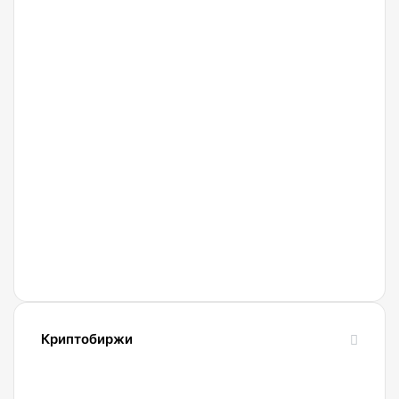
и
оштрафовали
из-за
майнинга
05.08.2026
Bitget
запустила
кампанию
для
новых
пользователей
с
вознаграждениями
в BTC
и
Криптобиржи
USDT
21.04.2022
Обзор