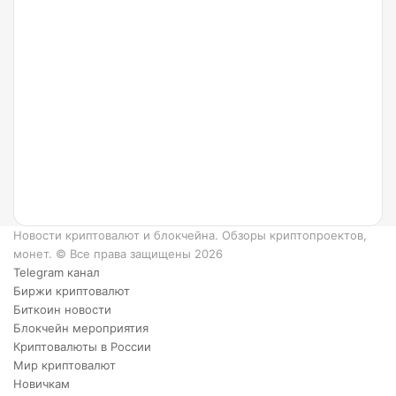
24.07.2022
Что
такое
Ripple
и как
он
работает?
6
преимуществ
XRP.
Новости криптовалют и блокчейна. Обзоры криптопроектов,
монет. © Все права защищены 2026
Telegram канал
Биржи криптовалют
Биткоин новости
Блокчейн мероприятия
Криптовалюты в России
Мир криптовалют
Новичкам