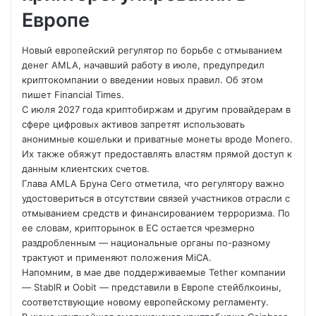
Европе
Новый европейский регулятор по борьбе с отмыванием
денег AMLA, начавший работу в июле, предупредил
криптокомпании о введении новых правил. Об этом
пишет Financial Times.
С июля 2027 года криптобиржам и другим провайдерам в
сфере цифровых активов запретят использовать
анонимные кошельки и приватные монеты вроде Monero.
Их также обяжут предоставлять властям прямой доступ к
данным клиентских счетов.
Глава AMLA Бруна Сего отметила, что регулятору важно
удостовериться в отсутствии связей участников отрасли с
отмыванием средств и финансированием терроризма. По
ее словам, крипторынок в ЕС остается чрезмерно
раздробленным — национальные органы по-разному
трактуют и применяют положения MiCA.
Напомним, в мае две поддерживаемые Tether компании
— StablR и Oobit — представили в Европе стейблкоины,
соответствующие новому европейскому регламенту.