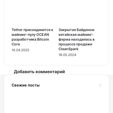
Tether присоединится к
Закрытая Байденом
майнинг-пулу OCEAN
китайская майнинг-
разработчика Bitcoin
ферма находилась в
Core
процессе продажи
CleanSpark
16.04.2025
18.05.2024
Добавить комментарий
Свежие посты
06.08.2026
Strategy
и