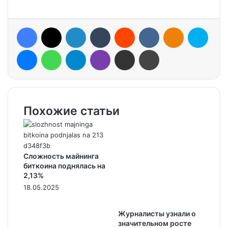
Facebook
X
LinkedIn
Tumblr
Reddit
VKontakte
Odnoklassniki
Skype
Messenger
WhatsApp
Telegram
Viber
Share via Email
Print
Похожие статьи
Сложность майнинга
биткоина поднялась на
2,13%
18.05.2025
Журналисты узнали о
значительном росте