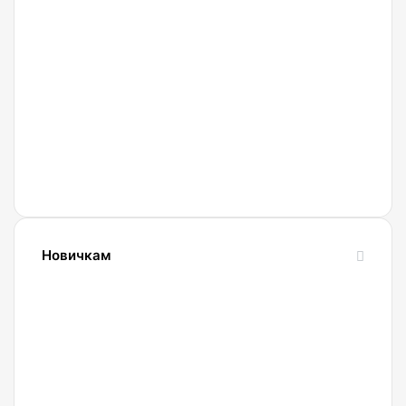
27.02.2022
Криптобиржа
Currency
Новичкам
24.10.2023
Словарь
криптовалютных
терминов-
криптословарь