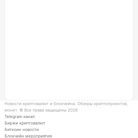
24.07.2022
Что
такое
Ripple
и как
он
работает?
6
преимуществ
XRP.
Новости криптовалют и блокчейна. Обзоры криптопроектов,
монет. © Все права защищены 2026
Telegram канал
Биржи криптовалют
Биткоин новости
Блокчейн мероприятия