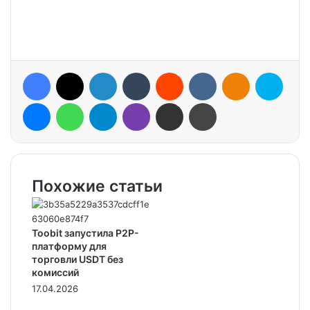
Facebook
X
LinkedIn
Tumblr
Reddit
VKontakte
Odnoklassniki
Skype
Messenger
WhatsApp
Telegram
Viber
Share via Email
Print
Похожие статьи
Toobit запустила P2P-
платформу для
торговли USDT без
комиссий
17.04.2026