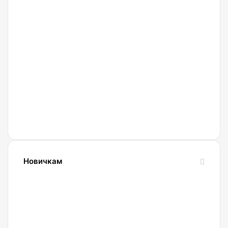
27.02.2022
Криптобиржа
Currency
Новичкам
24.10.2023
Словарь
криптовалютных
терминов-