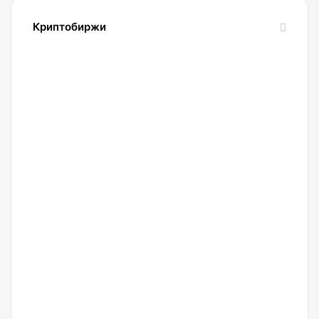
Криптобиржи
21.04.2022
Обзор
и
сравнение
биржи
Binance
2022.
Регистрация.
20.04.2022
Криптобиржа
Okx