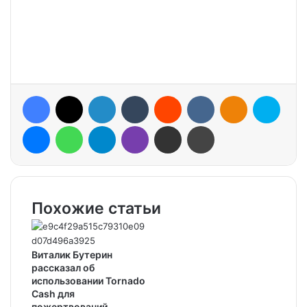
Facebook
X
LinkedIn
Tumblr
Reddit
VKontakte
Odnoklassniki
Skype
Messenger
WhatsApp
Telegram
Viber
Share via Email
Print
Похожие статьи
Виталик Бутерин
рассказал об
использовании Tornado
Cash для
пожертвований