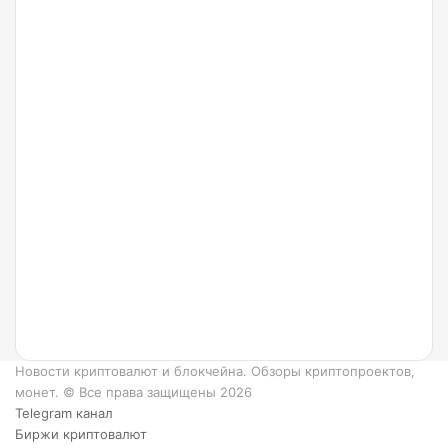
24.07.2022
Что
такое
Ripple
и как
он
работает?
6
преимуществ
XRP.
Новости криптовалют и блокчейна. Обзоры криптопроектов,
монет. © Все права защищены 2026
Telegram канал
Биржи криптовалют