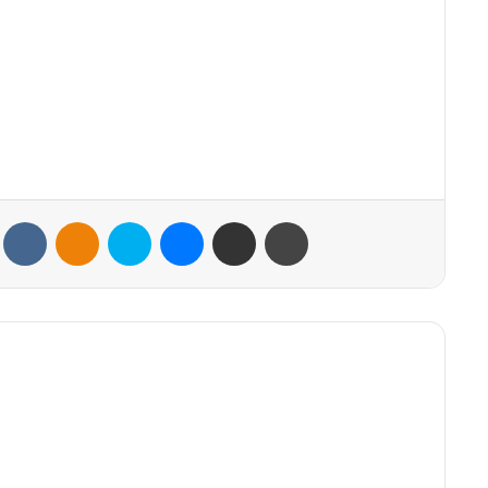
VKontakte
Odnoklassniki
Skype
Messenger
Share via Email
Print