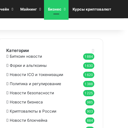
Sea
чейн
Майнинг
Бизнес
Курсы криптовалют
Категории
Биткоин новости
1 884
Форки и альткоины
1 630
Новости ICO и токенизации
1 620
Политика и регулирование
1 388
Новости безопасности
1 225
Новости бизнеса
985
Криптовалюты в России
903
Новости блокчейна
884