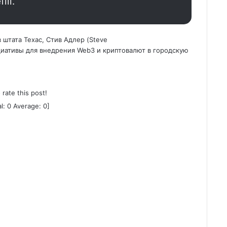
ill.
 штата Техас, Стив Адлер (Steve
циативы для внедрения Web3 и криптовалют в городскую
o rate this post!
al:
0
Average:
0
]