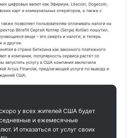
их цифровых валют как Эфириум, Litecoin, Dogecoin,
вских карт и коммунальных операторов, а также с
 также позволяет пользователям оплачивать налоги на
тор Bitrefill Сергей Котляр (Sergej Kotliar) пошутил,
лучающиеся вещи – это смерть и налоги; и теперь
ак и другое.
инятия в стране биткоина как законного платежного
яют в компании, популярность сервиса растет со
бы запустить услугу в США компания заключила
й Arcus Financial, предлагающей услуги по выводу и
еждений США.
скоро у всех жителей США будет
вседневные и ежемесячные
ют. И отказаться от услуг своих