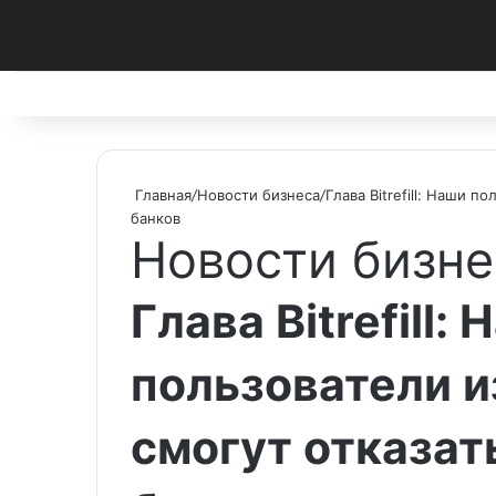
Facebook
X
Pinterest
vk.com
Telegram
RSS
Главная
/
Новости бизнеса
/
Глава Bitrefill: Наши п
банков
Новости бизне
Глава Bitrefill:
пользователи 
смогут отказат