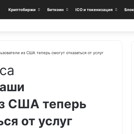
Криптобиржи
Биткоин
ICO и токенизация
Блок
ользователи из США теперь смогут отказаться от услуг
са
 Наши
из США теперь
ься от услуг