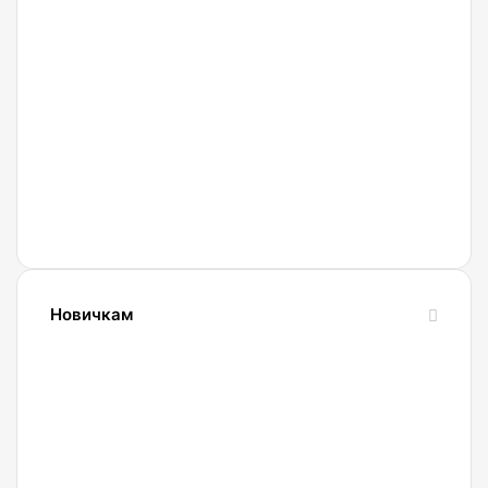
27.02.2022
Криптобиржа
Currency
Новичкам
24.10.2023
Словарь
криптовалютных
терминов-
криптословарь