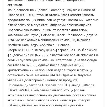
активами.
Фонд основан на индексе Bloomberg Grayscale Future of
Finance (BGFOF), который отслеживает эффективность
предоставляющих финансовые услуги компаний, которые
в перспективе могут стать лидерами развивающейся
цифровой экономики. К ним относятся акции таких
компаний как Paypal, Coinbase, Block, Robinhood и другие.
А также несколько майнинговых компаний, включая
Northern Data, Argo Blockchain и Canaan.
Впервые GFOF был запущен в феврале на Нью-Йоркской
фондовой бирже (NYSE) и в настоящее время включает в
себя 21 публичную компанию. Стартовая цена пая фонда
составляла $25.93, однако после падения акций
криптокомпаний на прошлой неделе, торги в пятницу
остановились на значении $14.69. Однако в Grayscale
уверены в долгосрочной ценности продукта.
По словам директора Grayscale по ETF Дэвида ЛаВалля
(David LaValle), в компании считают, что цифровая
экономика станет основным двигателем роста мировой
экономики. Теперь европейские инвесторы, говорит
ЛаВалль, имеют возможность получить доступ к