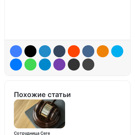
Facebook
X
LinkedIn
Tumblr
Reddit
VKontakte
Odnoklassniki
Skype
Messenger
WhatsApp
Telegram
Viber
Share via Email
Print
Похожие статьи
Сотрудница Cere