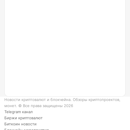
24.07.2022
Что
такое
Ripple
и как
он
работает?
6
преимуществ
XRP.
Новости криптовалют и блокчейна. Обзоры криптопроектов,
монет. © Все права защищены 2026
Telegram канал
Биржи криптовалют
Биткоин новости