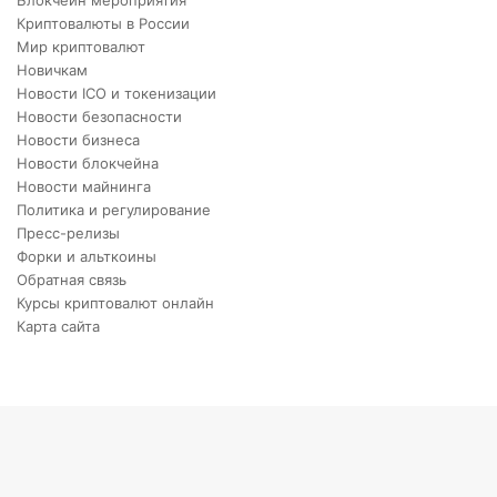
Блокчейн мероприятия
Криптовалюты в России
Мир криптовалют
Новичкам
Новости ICO и токенизации
Новости безопасности
Новости бизнеса
Новости блокчейна
Новости майнинга
Политика и регулирование
Пресс-релизы
Форки и альткоины
Обратная связь
Курсы криптовалют онлайн
Карта сайта
Back
to
top
button