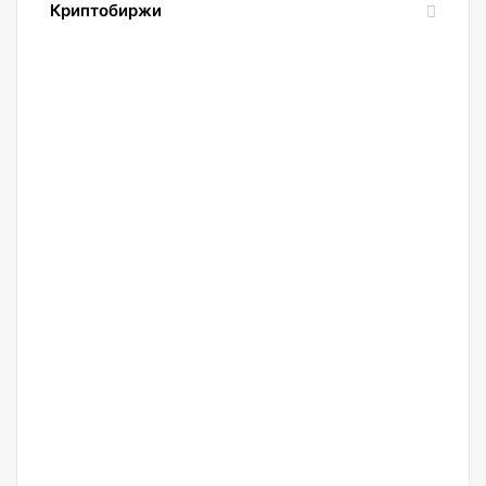
Криптобиржи
21.04.2022
Обзор
и
сравнение
биржи
Binance
2022.
Регистрация.
20.04.2022
Криптобиржа
Okx