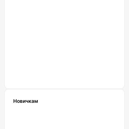
Huobi.
Обзор,
регистрация.
18.03.2022
Криптобиржа
Bingx
27.02.2022
Криптобиржа
Currency
Новичкам
24.10.2023
Словарь
криптовалютных