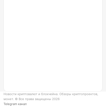
от
Arbitrum
24.07.2022
Что
такое
Ripple и
как он
работает?
6
преимуществ
XRP.
Новости криптовалют и блокчейна. Обзоры криптопроектов,
монет. © Все права защищены 2026
Telegram канал