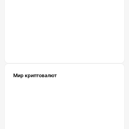
вопросы
о Bitcoin
27.04.2021
Что
такое
Биткоин?
Мир криптовалют
10.07.2025
SolCard:
Как
получить
виртуальную
криптокарту