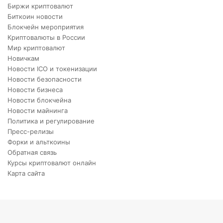
Биржи криптовалют
Биткоин новости
Блокчейн мероприятия
Криптовалюты в России
Мир криптовалют
Новичкам
Новости ICO и токенизации
Новости безопасности
Новости бизнеса
Новости блокчейна
Новости майнинга
Политика и регулирование
Пресс-релизы
Форки и альткоины
Обратная связь
Курсы криптовалют онлайн
Карта сайта
X
VKontakte
Telegram
Viber
Back
to
top