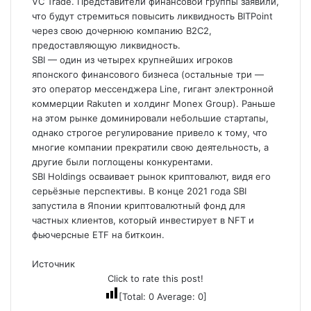
VC Trade. Представители финансовой группы заявили,
что будут стремиться повысить ликвидность BITPoint
через свою дочернюю компанию B2C2,
предоставляющую ликвидность.
SBI — один из четырех крупнейших игроков
японского финансового бизнеса (остальные три —
это оператор мессенджера Line, гигант электронной
коммерции Rakuten и холдинг Monex Group). Раньше
на этом рынке доминировали небольшие стартапы,
однако строгое регулирование привело к тому, что
многие компании прекратили свою деятельность, а
другие были поглощены конкурентами.
SBI Holdings осваивает рынок криптовалют, видя его
серьёзные перспективы. В конце 2021 года SBI
запустила в Японии криптовалютный фонд для
частных клиентов, который инвестирует в NFT и
фьючерсные ETF на биткоин.
Источник
Click to rate this post!
[Total:
0
Average:
0
]