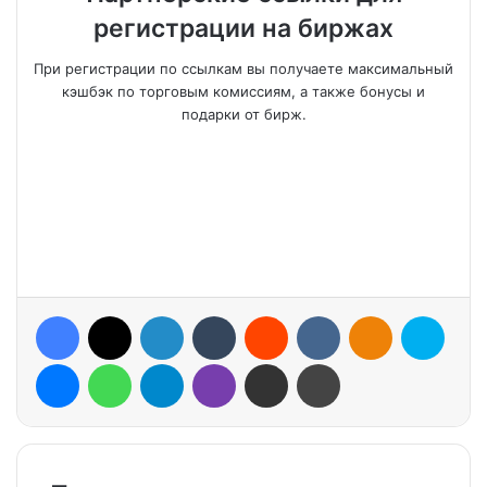
регистрации на биржах
При регистрации по ссылкам вы получаете максимальный
кэшбэк по торговым комиссиям, а также бонусы и
подарки от бирж.
Facebook
X
LinkedIn
Tumblr
Reddit
VKontakte
Odnoklassniki
Skype
Messenger
WhatsApp
Telegram
Viber
Share via Email
Print