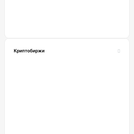
прекратил
работу
из-за
атак с
использованием
ИИ
Криптобиржи
21.04.2022
Обзор
и
сравнение
биржи
Binance
2022.
Регистрация.
20.04.2022