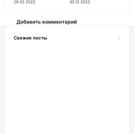
26.02.2022
30.12.2023
Добавить комментарий
Свежие посты
06.08.2026
Мэтт
Хоуган:
Криптоиндустрия
продолжит
развиваться
и без
CLARITY
Act
05.08.2026
69%
россиян