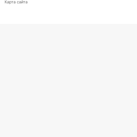
Карта сайта
Back
to
top
button