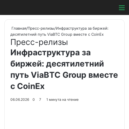
Switch ski
Search
М
Главная
/
Пресс-релизы
/
Инфраструктура за биржей:
десятилетний путь ViaBTC Group вместе с CoinEx
Пресс-релизы
Инфраструктура за
биржей: десятилетний
путь ViaBTC Group вместе
с CoinEx
06.06.2026
0
7
1 минута на чтение