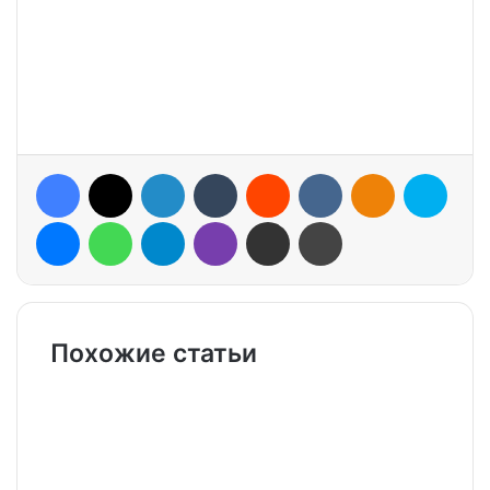
Facebook
X
LinkedIn
Tumblr
Reddit
VKontakte
Odnoklassniki
Skype
Messenger
WhatsApp
Telegram
Viber
Share via Email
Print
Похожие статьи