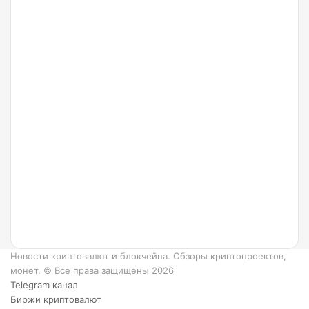
24.07.2022
Что
такое
Ripple
и как
он
работает?
6
преимуществ
XRP.
Новости криптовалют и блокчейна. Обзоры криптопроектов,
монет. © Все права защищены 2026
Telegram канал
Биржи криптовалют