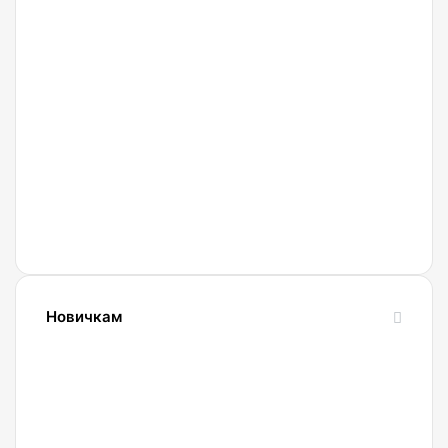
27.02.2022
Криптобиржа
Currency
Новичкам
24.10.2023
Словарь
криптовалютных
терминов-