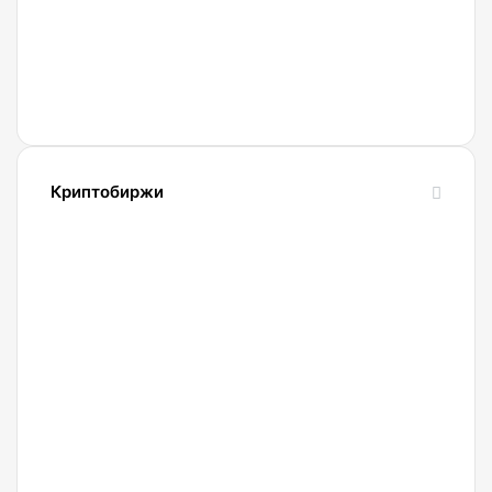
в
гаражах
девять
работающих
криптоферм
Криптобиржи
21.04.2022
Обзор
и
сравнение
биржи
Binance
2022.
Регистрация.
20.04.2022