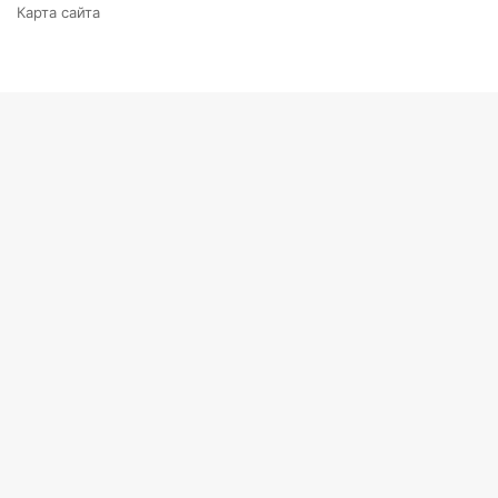
Карта сайта
Back
to
top
button