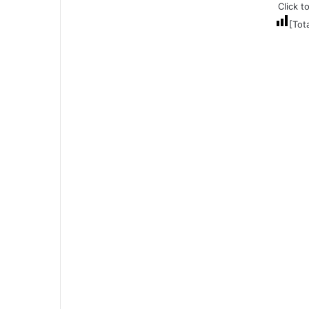
Click t
[Tot