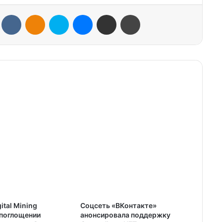
VKontakte
Odnoklassniki
Skype
Messenger
Share via Email
Print
ital Mining
Соцсеть «ВКонтакте»
 поглощении
анонсировала поддержку