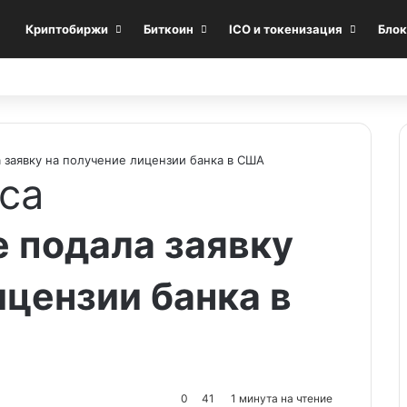
Криптобиржи
Биткоин
ICO и токенизация
Блок
а заявку на получение лицензии банка в США
са
e подала заявку
ицензии банка в
0
41
1 минута на чтение