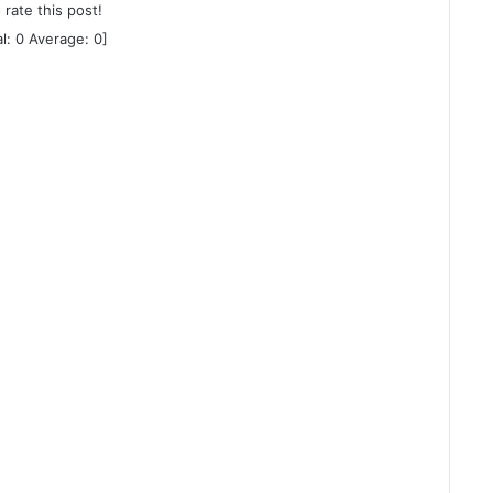
o rate this post!
al:
0
Average:
0
]