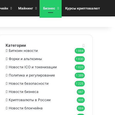
Sea
чейн
Майнинг
Бизнес
Курсы криптовалют
Категории
Биткоин новости
1 884
Форки и альткоины
1 630
Новости ICO и токенизации
1 620
Политика и регулирование
1 389
Новости безопасности
1 225
Новости бизнеса
987
Криптовалюты в России
905
Новости блокчейна
884