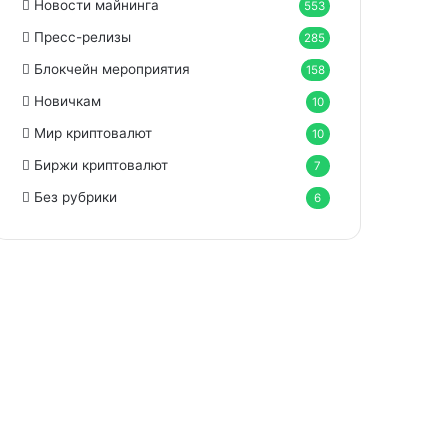
Новости майнинга
553
Пресс-релизы
285
Блокчейн мероприятия
158
Новичкам
10
Мир криптовалют
10
Биржи криптовалют
7
Без рубрики
6