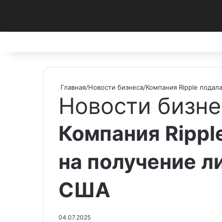
Facebook
X
Pinterest
vk.com
Telegram
RSS
Главная
/
Новости бизнеса
/
Компания Ripple подал
Новости бизне
Компания Rippl
на получение л
США
04.07.2025