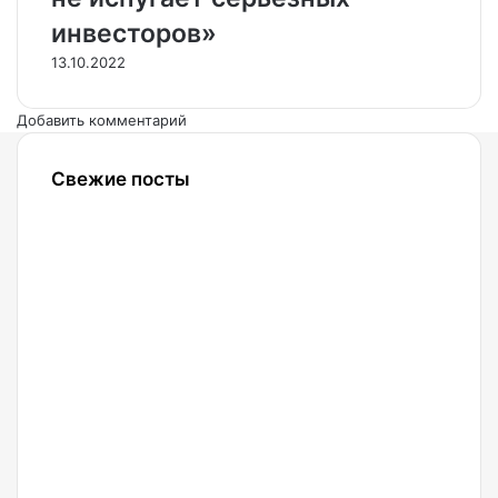
инвесторов»
13.10.2022
Добавить комментарий
Свежие посты
07.08.2026
BitcoinShark:
обмен
криптовалют
на
наличные
в
России
и за