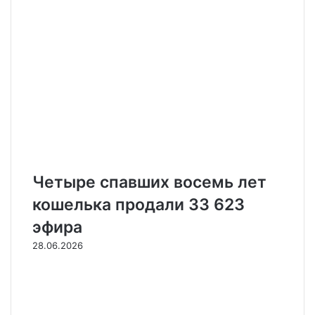
k
i
i
l
Четыре спавших восемь лет
кошелька продали 33 623
эфира
28.06.2026