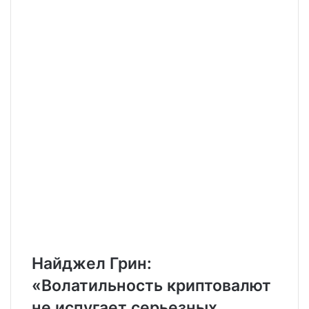
Найджел Грин:
«Волатильность криптовалют
не испугает серьезных