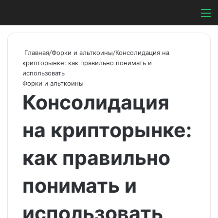
Switch ski
Search
М
Главная
/
Форки и альткоины
/
Консолидация на
крипторынке: как правильно понимать и
использовать
Форки и альткоины
Консолидация
на крипторынке:
как правильно
понимать и
использовать