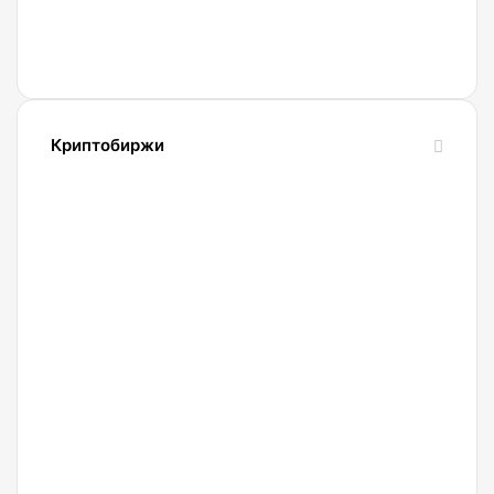
пользователей
с
вознаграждениями
в BTC
и
Криптобиржи
USDT
21.04.2022
Обзор
и
сравнение
биржи
Binance
2022.
Регистрация.
20.04.2022
Криптобиржа
Okx