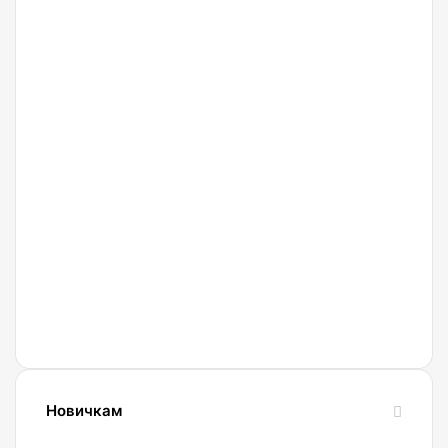
27.02.2022
Криптобиржа
Currency
Новичкам