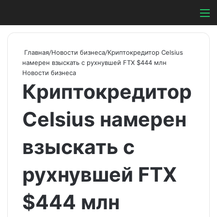
Switch ski
Search
М
Главная
/
Новости бизнеса
/
Криптокредитор Celsius
намерен взыскать с рухнувшей FTX $444 млн
Новости бизнеса
Криптокредитор
Celsius намерен
взыскать с
рухнувшей FTX
$444 млн