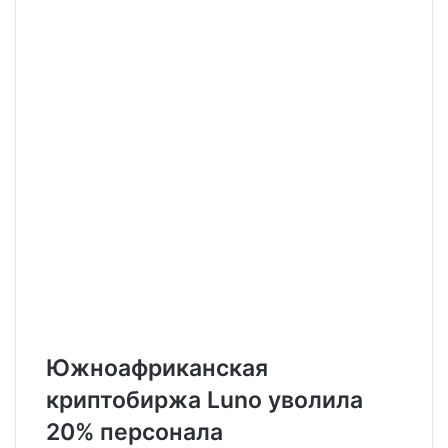
k
i
i
l
Южноафриканская
криптобиржа Luno уволила
20% персонала