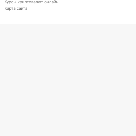
Курсы криптовалют онлайн
Карта сайта
X
VKontakte
Telegram
Viber
Back
to
top
button