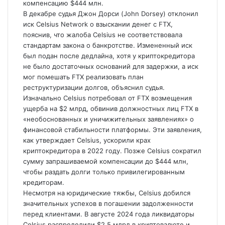
компенсацию $444 млн.
В декабре судья Джон Дорси (John Dorsey) отклонил
иск Celsius Network о взыскании денег с FTX,
пояснив, что жалоба Celsius не соответствовала
стандартам закона о банкротстве. Измененный иск
был подан после дедлайна, хотя у криптокредитора
не было достаточных оснований для задержки, а иск
мог помешать FTX реализовать план
реструктуризации
долгов, объяснил судья.
Изначально Celsius потребовал от FTX возмещения
ущерба на $2 млрд, обвинив должностных лиц FTX в
«необоснованных и уничижительных заявлениях» о
финансовой стабильности платформы. Эти заявления,
как утверждает Celsius, ускорили крах
криптокредитора в 2022 году. Позже Celsius сократил
сумму запрашиваемой компенсации до $444 млн,
чтобы раздать долги только привилегированным
кредиторам.
Несмотря на юридические тяжбы, Celsius добился
значительных успехов в погашении задолженности
перед клиентами. В августе 2024 года ликвидаторы
Celsius распределили $2,5 млрд в криптовалюте и