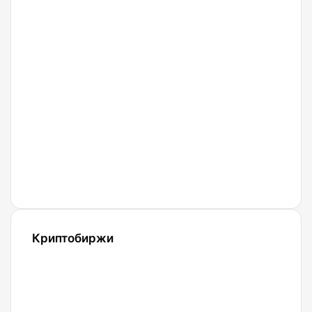
05.08.2026
Путин
подписал
закон о
контроле
за
криптовалютами
в
России
Криптобиржи
21.04.2022
Обзор и
сравнение