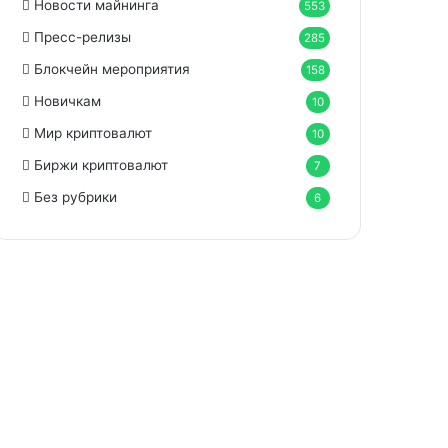
Новости майнинга
553
Пресс-релизы
285
Блокчейн мероприятия
158
Новичкам
10
Мир криптовалют
10
Биржи криптовалют
7
Без рубрики
6