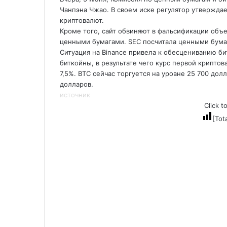
Чанпэна Чжао. В своем иске регулятор утвержда
криптовалют.
Кроме того, сайт обвиняют в фальсификации объ
ценными бумагами. SEC посчитала ценными бумаг
Ситуация на Binance привела к обесцениванию б
биткойны, в результате чего курс первой криптов
7,5%. BTC сейчас торгуется на уровне 25 700 долл
долларов.
источник
Click t
[Tot