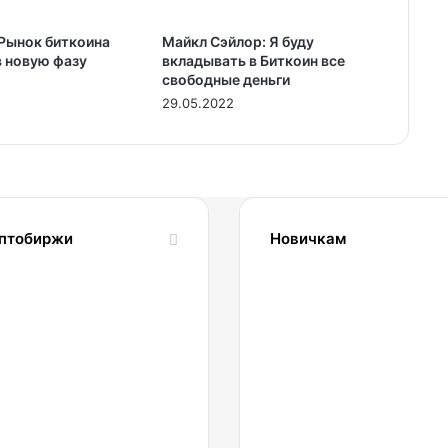
 Рынок биткоина
Майкл Сэйлор: Я буду
в новую фазу
вкладывать в Биткоин все
свободные деньги
29.05.2022
птобиржи
Новичкам
1.04.2022
24.10.2023
Обзор
Словарь
и
криптовалютных
сравнение
терминов-
биржи
криптословарь
inance
022.