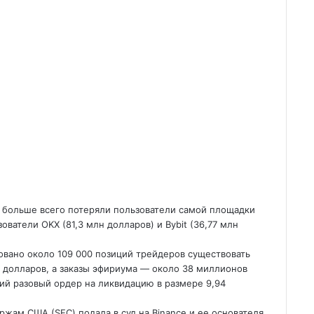
e больше всего потеряли пользователи самой площадки
атели OKX (81,3 млн долларов) и Bybit (36,77 млн ​​
овано около 109 000 позиций трейдеров существовать
в долларов, а заказы эфириума — около 38 миллионов
ий разовый ордер на ликвидацию в размере 9,94
ржам США (SEC) подала в суд на Binance и ее основателя