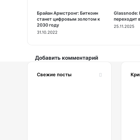
Брайан Армстронг: Биткоин
Glassnode:
станет цифровым золотом к
переходит 
2030 году
25.11.2025
31.10.2022
Добавить комментарий
Свежие посты
Кри
08.08.2026
2
Топ-
менеджер
Metaplanet
назвал
условие
B
роста
2