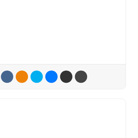
VKontakte
Odnoklassniki
Skype
Messenger
Share via Email
Print