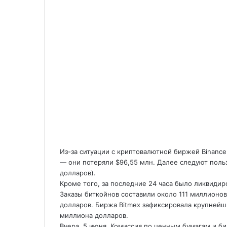
Из-за ситуации с криптовалютной биржей Binanc
— они потеряли $96,55 млн. Далее следуют пользов
долларов).
Кроме того, за последние 24 часа было ликвидир
Заказы биткойнов составили около 111 миллионо
долларов. Биржа Bitmex зафиксировала крупнейш
миллиона долларов.
Вчера, 5 июня, Комиссия по ценным бумагам и би