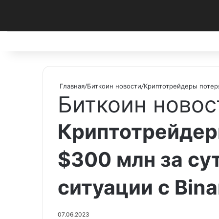
Facebook
X
Pinterest
vk.com
Telegram
RSS
Главная
/
Биткоин новости
/
Криптотрейдеры потерял
Биткоин новос
Криптотрейдер
$300 млн за су
ситуации с Bin
07.06.2023