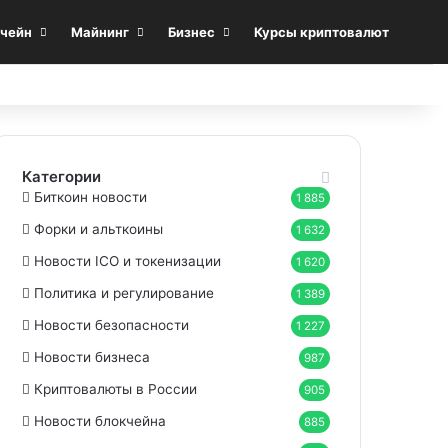
Sea
чейн
Майнинг
Бизнес
Курсы криптовалют
Категории
Биткоин новости
1 885
Форки и альткоины
1 632
Новости ICO и токенизации
1 620
Политика и регулирование
1 389
Новости безопасности
1 227
Новости бизнеса
987
Криптовалюты в России
905
Новости блокчейна
885