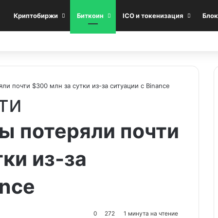
Криптобиржи
Биткоин
ICO и токенизация
Блок
и почти $300 млн за сутки из-за ситуации с Binance
ти
ы потеряли почти
тки из-за
ance
0
272
1 минута на чтение