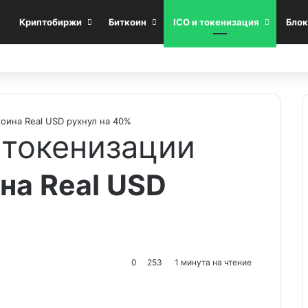
Криптобиржи
Биткоин
ICO и токенизация
Блок
оина Real USD рухнул на 40%
 токенизации
на Real USD
0
253
1 минута на чтение