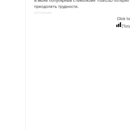
В июне популярный стейблкоин TrueUSD потерял 
преодолеть трудности.
источник
Click t
[Tot