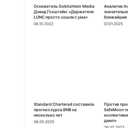
Основатель Gokhshtein Media
Аналитик In
Дэвид Гохштейн: «Держатели
значительно
LUNC просто сошли с ума»
ближайшие
06.10.2022
07.01.2025
Standard Chartered составила
Против пр
прогноз курса BNB на
SafeMoon п
несколько лет
коллективны
дамп»
08.05.2025
26.02.2022