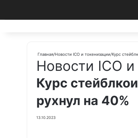
Facebook
X
Pinterest
vk.com
Telegram
RSS
Главная
/
Новости ICO и токенизации
/
Курс стейблк
Новости ICO и
Курс стейблкои
рухнул на 40%
13.10.2023