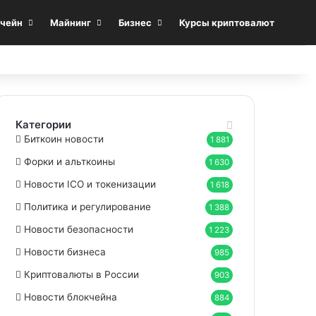
Sea
чейн
Майнинг
Бизнес
Курсы криптовалют
Категории
Биткоин новости
1 881
Форки и альткоины
1 630
Новости ICO и токенизации
1 618
Политика и регулирование
1 388
Новости безопасности
1 223
Новости бизнеса
985
Криптовалюты в России
903
Новости блокчейна
884