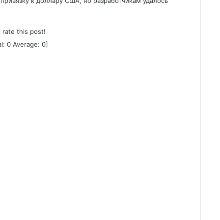
привязку к доллару США, но разработчикам удалось
o rate this post!
al:
0
Average:
0
]