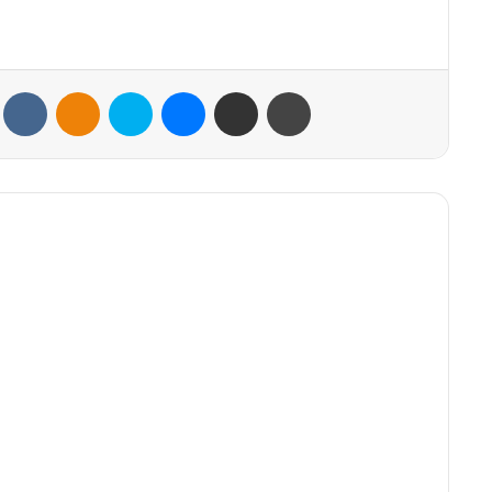
VKontakte
Odnoklassniki
Skype
Messenger
Share via Email
Print