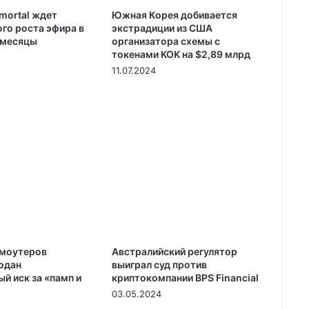
mortal ждет
Южная Корея добивается
го роста эфира в
экстрадиции из США
 месяцы
организатора схемы с
токенами KOK на $2,89 млрд
11.07.2024
омоутеров
Австралийский регулятор
одан
выиграл суд против
й иск за «памп и
криптокомпании BPS Financial
03.05.2024