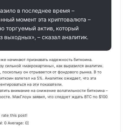
азило в последнее время –
анный момент эта криптовалюта –
о торгуемый актив, который
з выходных», – сказал аналитик.
оже начинают признавать надежность биткоина.
у сильной «макрокартины», как выразился аналитик.
 поскольку он отрывается от фондового рынка. В то
иткоин взлетел на 5%. Аналитик ожидает, что эта
нтироваться на эти показатели.
ратить внимание на снижение волатильности биткоина –
росте. МакГлоун заявил, что следует ждать BTC по $100
o rate this post!
al:
0
Average:
0
]