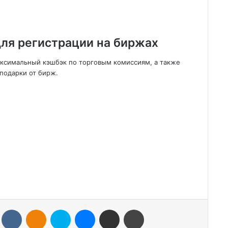
ля регистрации на биржах
аксимальный кэшбэк по торговым комиссиям, а также
подарки от бирж.
VKontakte
Odnoklassniki
Skype
Messenger
Share via Email
Print