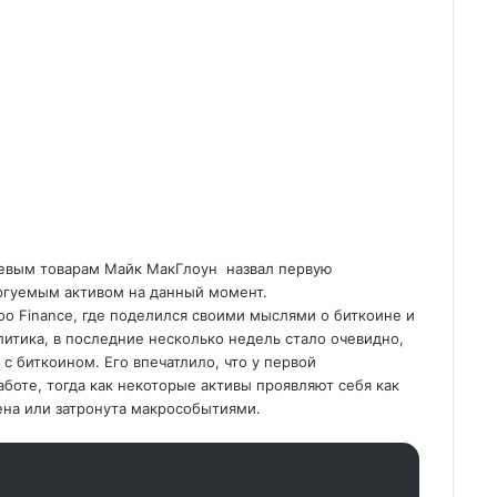
ржевым товарам Майк МакГлоун назвал первую
ргуемым активом на данный момент.
oo Finance, где поделился своими мыслями о биткоине и
итика, в последние несколько недель стало очевидно,
с биткоином. Его впечатлило, что у первой
аботе, тогда как некоторые активы проявляют себя как
ена или затронута макрособытиями.