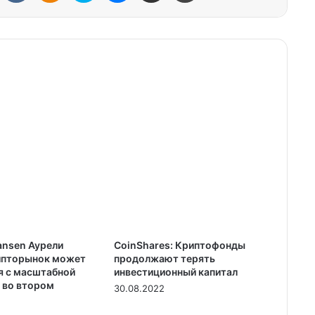
ansen Аурели
CoinShares: Криптофонды
ипторынок может
продолжают терять
я с масштабной
инвестиционный капитал
 во втором
30.08.2022