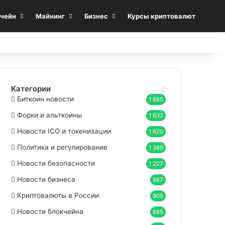
Sea
чейн
Майнинг
Бизнес
Курсы криптовалют
Категории
Биткоин новости
1 885
Форки и альткоины
1 632
Новости ICO и токенизации
1 620
Политика и регулирование
1 389
Новости безопасности
1 227
Новости бизнеса
987
Криптовалюты в России
905
Новости блокчейна
885