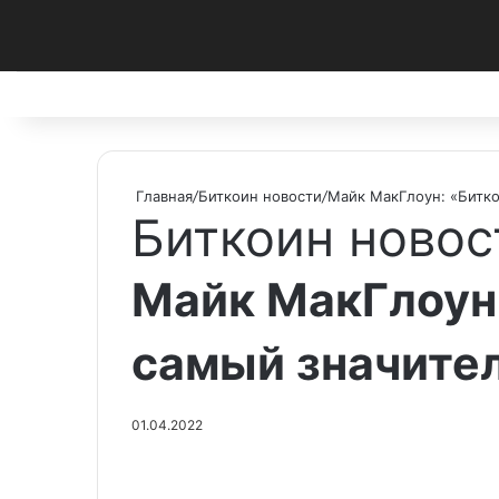
Facebook
X
Pinterest
vk.com
Telegram
RSS
Главная
/
Биткоин новости
/
Майк МакГлоун: «Битко
Биткоин новос
Майк МакГлоун:
самый значите
01.04.2022