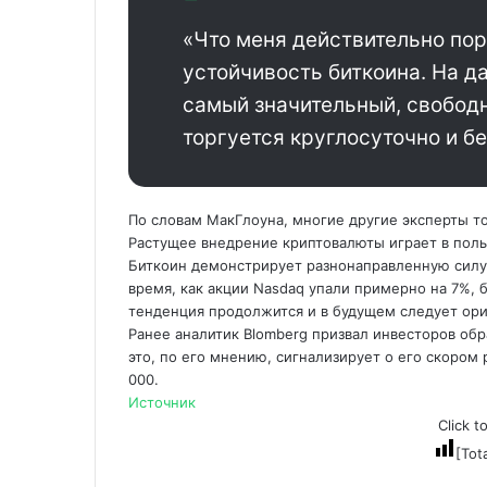
«Что меня действительно пор
устойчивость биткоина. На д
самый значительный, свободн
торгуется круглосуточно и бе
По словам МакГлоуна, многие другие эксперты т
Растущее внедрение криптовалюты играет в польз
Биткоин демонстрирует разнонаправленную силу,
время, как акции Nasdaq упали примерно на 7%, б
тенденция продолжится и в будущем следует орие
Ранее аналитик Blomberg призвал инвесторов об
это, по его мнению, сигнализирует о его скором 
000.
Источник
Click t
[Tot