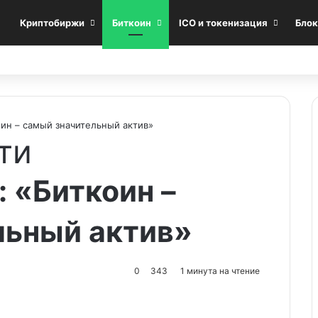
Криптобиржи
Биткоин
ICO и токенизация
Блок
ин – самый значительный актив»
ти
 «Биткоин –
льный актив»
0
343
1 минута на чтение